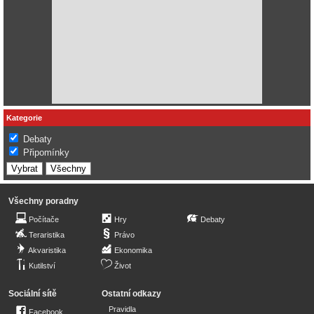
Kategorie
Debaty
Připomínky
Všechny poradny
Počítače
Hry
Debaty
Teraristika
Právo
Akvaristika
Ekonomika
Kutilství
Život
Sociální sítě
Ostatní odkazy
Pravidla
Facebook