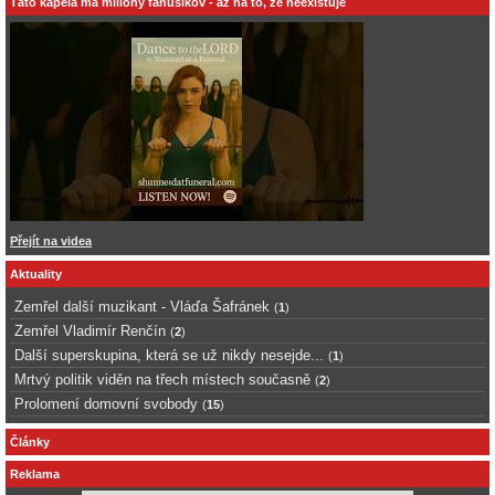
Táto kapela má milióny fanúšikov - až na to, že neexistuje
Přejít na videa
Aktuality
Zemřel další muzikant - Vláďa Šafránek
(
1
)
Zemřel Vladimír Renčín
(
2
)
Další superskupina, která se už nikdy nesejde...
(
1
)
Mrtvý politik viděn na třech místech současně
(
2
)
Prolomení domovní svobody
(
15
)
Články
Reklama