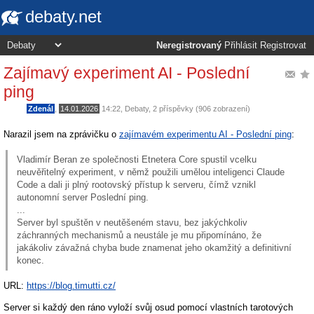
debaty.net
Neregistrovaný
Přihlásit
Registrovat
Zajímavý experiment AI - Poslední
ping
Zdenál
,
14.01.2026
14:22
,
Debaty
, 2 příspěvky (906 zobrazení)
Narazil jsem na zprávičku o
zajímavém experimentu AI - Poslední ping
:
Vladimír Beran ze společnosti Etnetera Core spustil vcelku
neuvěřitelný experiment, v němž použili umělou inteligenci Claude
Code a dali ji plný rootovský přístup k serveru, čímž vznikl
autonomní server Poslední ping.
...
Server byl spuštěn v neutěšeném stavu, bez jakýchkoliv
záchranných mechanismů a neustále je mu připomínáno, že
jakákoliv závažná chyba bude znamenat jeho okamžitý a definitivní
konec.
URL:
https://blog.timutti.cz/
Server si každý den ráno vyloží svůj osud pomocí vlastních tarotových