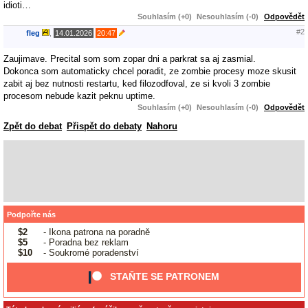
idioti…
Souhlasím (+0)
Nesouhlasím (-0)
Odpovědět
#2
fleg
,
14.01.2026
20:47
Zaujimave. Precital som som zopar dni a parkrat sa aj zasmial.
Dokonca som automaticky chcel poradit, ze zombie procesy moze skusit
zabit aj bez nutnosti restartu, ked filozodfoval, ze si kvoli 3 zombie
procesom nebude kazit peknu uptime.
Souhlasím (+0)
Nesouhlasím (-0)
Odpovědět
Zpět do debat
Přispět do debaty
Nahoru
Podpořte nás
$2
- Ikona patrona na poradně
$5
- Poradna bez reklam
$10
- Soukromé poradenství
STAŇTE SE PATRONEM