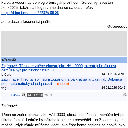
karet, a večer napíše blog o tom, jak prožil den. Server byl spuštěn
30.9.2025, takže na blog prvního dne se dá dostat přes
https://blog.timutti.cz/#/2025-09-30
Je to docela fascinující počtení.
Odpovědět
Předmět
Zajímavé. Třeba se začne chovat jako HAL 9000, akorát jeho činnost
nemůže být pro nikoho fatální. L…
14.01.2026 20:09
L-Core
Zaujimave. Precital som som zopar dni a parkrat sa aj zasmial. Dokonca
som automaticky chcel poradit…
poslední
14.01.2026 20:47
fleg
#1
L-Core
,
14.01.2026
20:09
Zajímavé.
Třeba se začne chovat jako HAL 9000, akorát jeho činnost nemůže být pro
nikoho fatální. Ledaže by někoho k něčemu přesvědčil - což teoreticky je
možné, když všude můžeme vidět, jaká část homo sapiens se chová jako