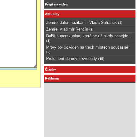
Přejít na videa
Aktuality
Zemřel další muzikant - Vláďa Šafránek
(
1
)
Zemřel Vladimír Renčín
(
2
)
Další superskupina, která se už nikdy nesejde...
(
1
)
Mrtvý politik viděn na třech místech současně
(
2
)
Prolomení domovní svobody
(
15
)
Články
Reklama