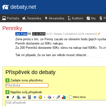
debaty.net
Počítače
Teraristika
Akvaristika
Kutilství
Hry
P
Penníky
Jan Fiala
,
11.11.2025
11:57
,
Debaty
, 5 příspěvků (1178 zobrazení)
Zena prisla s tim, ze Penny zacalo se sbiranim bodu (jejich vysila
Penník dostanete za 50Kc nakupu.
Za 200 Penníků dostanete 50Kc slevu na nakup nad 500Kc. To zn
Tak mi připadá, že se tam asi někdo musel zblaznit...
Příspěvek do debaty
1
Zadajte svou přezdívku:
2
Napište svůj příspěvek:
Mimo téma