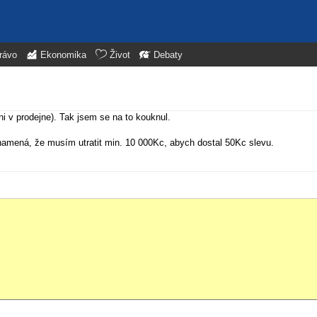
rávo
Ekonomika
Život
Debaty
ni v prodejne). Tak jsem se na to kouknul.
amená, že musím utratit min. 10 000Kc, abych dostal 50Kc slevu.