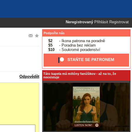
Neregistrovaný
Přihlásit
Registrovat
Podpořte nás
$2
- Ikona patrona na poradně
$5
- Poradna bez reklam
$10
- Soukromé poradenství
STAŇTE SE PATRONEM
Táto kapela má milióny fanúšikov - až na to, že
Odpovědět
neexistuje