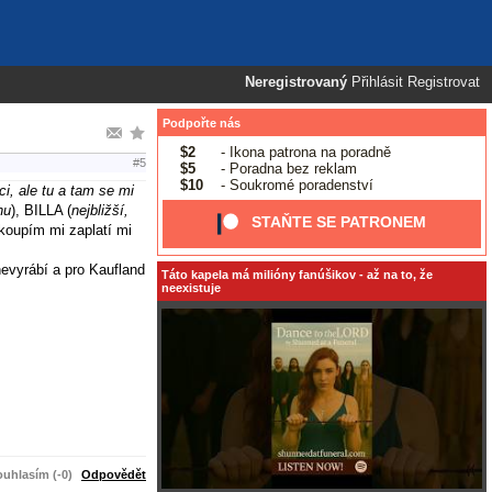
Neregistrovaný
Přihlásit
Registrovat
Podpořte nás
$2
- Ikona patrona na poradně
#5
$5
- Poradna bez reklam
$10
- Soukromé poradenství
i, ale tu a tam se mi
nu
), BILLA (
nejbližší,
STAŇTE SE PATRONEM
koupím mi zaplatí mi
nevyrábí a pro Kaufland
Táto kapela má milióny fanúšikov - až na to, že
neexistuje
uhlasím (-0)
Odpovědět