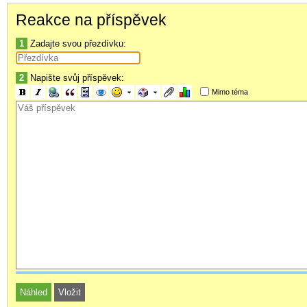
Reakce na příspěvek
1
Zadajte svou přezdívku:
2
Napište svůj příspěvek:
Mimo téma
wenger1.jpg
36.99 KiB