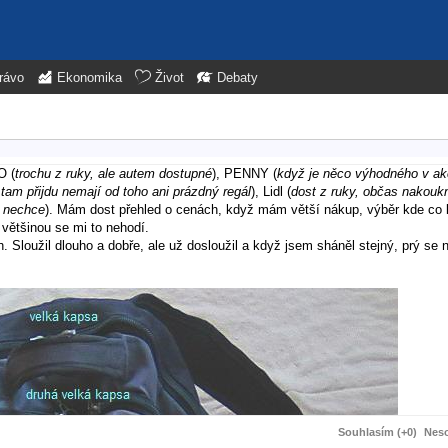
rávo
Ekonomika
Život
Debaty
O (
trochu z ruky, ale autem dostupné
), PENNY (
když je něco výhodného v akc
tam přijdu nemají od toho ani prázdný regál
), Lidl (
dost z ruky, občas nakouk
i nechce
). Mám dost přehled o cenách, když mám větší nákup, výběr kde co 
většinou se mi to nehodí.
 Sloužil dlouho a dobře, ale už dosloužil a když jsem sháněl stejný, prý se 
Souhlasím (+0)
Neso