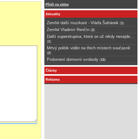
Přejít na videa
Aktuality
Zemřel další muzikant - Vláďa Šafránek
(
1
)
Zemřel Vladimír Renčín
(
2
)
Další superskupina, která se už nikdy nesejde...
(
1
)
Mrtvý politik viděn na třech místech současně
(
2
)
Prolomení domovní svobody
(
15
)
Články
Reklama