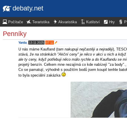
debaty.net
Počítače
Teraristika
Akvaristika
Kutilství
Hry
P
Penníky
Yarda
,
13.11.2025
07:11
U nás máme Kaufland (
tam nakupuji nejčastěji a nejraději
), TESC
stává, že na stránkách "Akční ceny" je něco v akci u nich a když 
ale ty ceny, když potřebuji něco málo rychle a do Kauflandu se m
projetý benzín. Celkem mne nezajímá co kde nabízejí "za body"., 
Co se pamatují, výhodně s použitím bodů jsem koupil tenhle batoh.
to byla speciální zakázka