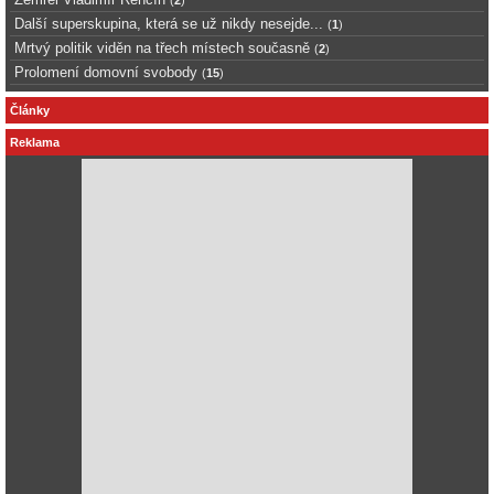
Další superskupina, která se už nikdy nesejde...
(
1
)
Mrtvý politik viděn na třech místech současně
(
2
)
Prolomení domovní svobody
(
15
)
Články
Reklama