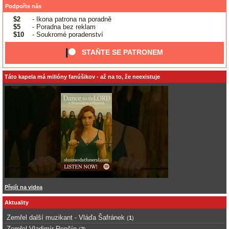
Podpořte nás
$2
- Ikona patrona na poradně
$5
- Poradna bez reklam
$10
- Soukromé poradenství
STAŇTE SE PATRONEM
Táto kapela má milióny fanúšikov - až na to, že neexistuje
Přejít na videa
Aktuality
Zemřel další muzikant - Vláďa Šafránek
(
1
)
Zemřel Vladimír Renčín
(
2
)