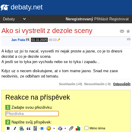
debaty.net
Neregistrovaný
Přihlásit
Registrovat
Ako si vystrelit z dezole sceny
#9
Jan Fiala
,
01.11.2025
06:03
A kdyz uz jsi to nacal, vysvetli mi nejak proste a jasne, co je to dnesni
dezolat a co je dezole scena.
A jestli se to tyka jen vychodu nebo se to tyka i zapadu...
Kdyz uz o necem diskutujene, at v tom mame jasno. Snad me zase
neobvinis, ze odbiham od tematu.
Souhlasím (+0)
Nesouhlasím (-0)
Odpovědět
Reakce na příspěvek
1
Zadajte svou přezdívku:
2
Napište svůj příspěvek:
Mimo téma