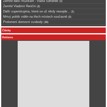
Zemřel další muzikant - Vláďa Šafránek
(
1
)
Zemřel Vladimír Renčín
(
2
)
Další superskupina, která se už nikdy nesejde...
(
1
)
Mrtvý politik viděn na třech místech současně
(
2
)
Prolomení domovní svobody
(
15
)
Články
Reklama