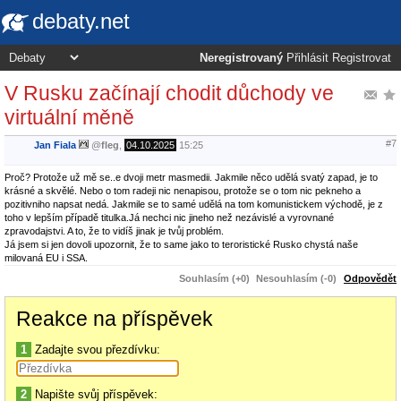
debaty.net
Neregistrovaný
Přihlásit
Registrovat
V Rusku začínají chodit důchody ve
virtuální měně
#7
Jan Fiala
@
fleg
,
04.10.2025
15:25
Proč? Protože už mě se..e dvoji metr masmedii. Jakmile něco udělá svatý zapad, je to
krásné a skvělé. Nebo o tom radeji nic nenapisou, protože se o tom nic pekneho a
pozitivniho napsat nedá. Jakmile se to samé udělá na tom komunistickem východě, je z
toho v lepším případě titulka.
Já nechci nic jineho než nezávislé a vyrovnané
zpravodajstvi. A to, že to vidíš jinak je tvůj problém.
Já jsem si jen dovoli upozornit, že to same jako to teroristické Rusko chystá naše
milovaná EU i SSA.
Souhlasím (+0)
Nesouhlasím (-0)
Odpovědět
Reakce na příspěvek
1
Zadajte svou přezdívku:
2
Napište svůj příspěvek: