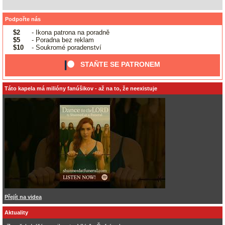
Podpořte nás
$2
- Ikona patrona na poradně
$5
- Poradna bez reklam
$10
- Soukromé poradenství
STAŇTE SE PATRONEM
Táto kapela má milióny fanúšikov - až na to, že neexistuje
Přejít na videa
Aktuality