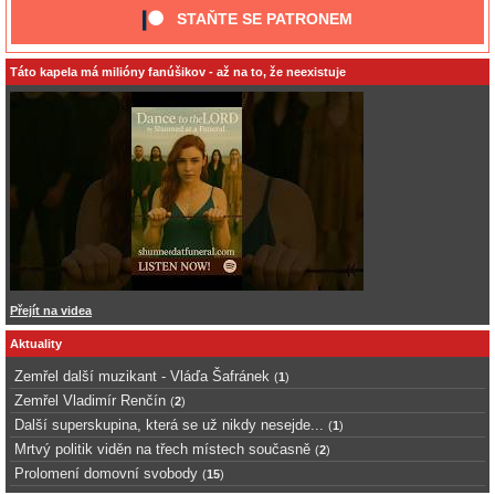
STAŇTE SE PATRONEM
Táto kapela má milióny fanúšikov - až na to, že neexistuje
Přejít na videa
Aktuality
Zemřel další muzikant - Vláďa Šafránek
(
1
)
Zemřel Vladimír Renčín
(
2
)
Další superskupina, která se už nikdy nesejde...
(
1
)
Mrtvý politik viděn na třech místech současně
(
2
)
Prolomení domovní svobody
(
15
)