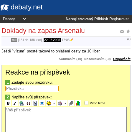
debaty.net
Neregistrovaný
Přihlásit
Registrovat
Doklady na zapas Arsenalu
#3
mll
[151.44.188.xxx],
22.07.2025
17:03
Ještě "vízum" prostě takové to ohlášení cesty za 10 liber.
Souhlasím (+0)
Nesouhlasím (-0)
Odpovědět
Reakce na příspěvek
1
Zadajte svou přezdívku:
2
Napište svůj příspěvek:
Mimo téma