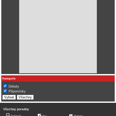
Kategorie
Debaty
Připomínky
Všechny poradny
Počítače
Hry
Debaty