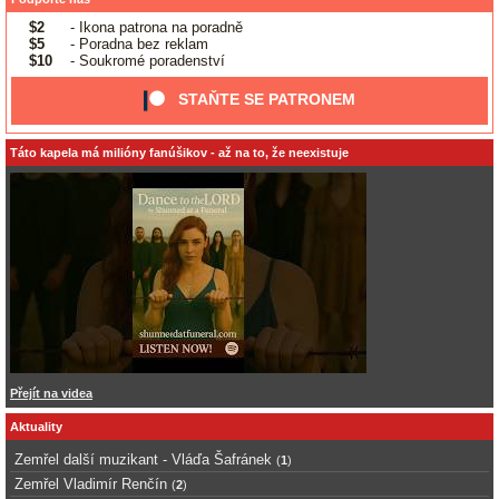
$2
- Ikona patrona na poradně
$5
- Poradna bez reklam
$10
- Soukromé poradenství
STAŇTE SE PATRONEM
Táto kapela má milióny fanúšikov - až na to, že neexistuje
Přejít na videa
Aktuality
Zemřel další muzikant - Vláďa Šafránek
(
1
)
Zemřel Vladimír Renčín
(
2
)