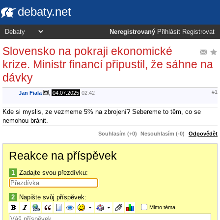
debaty.net
Neregistrovaný
Přihlásit
Registrovat
Slovensko na pokraji ekonomické
krize. Ministr financí připustil, že sáhne na
dávky
#1
Jan Fiala
,
04.07.2025
02:42
Kde si myslis, ze vezmeme 5% na zbrojení? Sebereme to těm, co se
nemohou bránit.
Souhlasím (+0)
Nesouhlasím (-0)
Odpovědět
Reakce na příspěvek
1
Zadajte svou přezdívku:
2
Napište svůj příspěvek:
Mimo téma