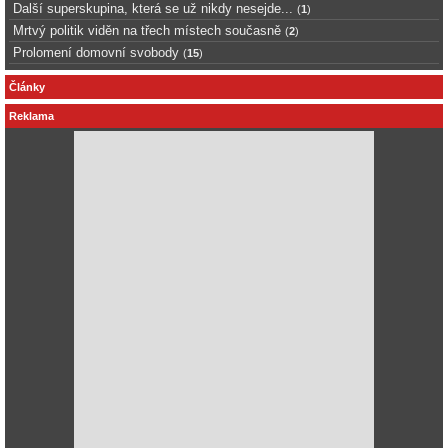
Další superskupina, která se už nikdy nesejde...
(
1
)
Mrtvý politik viděn na třech místech současně
(
2
)
Prolomení domovní svobody
(
15
)
Články
Reklama