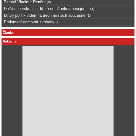
Zemřel Vladimír Renčín
(
2
)
Další superskupina, která se už nikdy nesejde...
(
1
)
Mrtvý politik viděn na třech místech současně
(
2
)
Prolomení domovní svobody
(
15
)
Články
Reklama