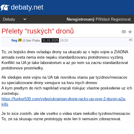
debaty.net
Neregistrovaný
Přihlásit
Registrovat
Přelety "ruských" dronů
#6
fleg
@
Jan Fiala
,
31.03.2025
19:20
To, ze bojisko dnes ovladaju drony sa ukazalo az v tejto vojne a ZIADNA
armada sveta nema este nejaku standardizovanu protidronovu vyzbroj.
Konflikt na UA je take laboratorium a az po nom sa zacnu standardizovat
protidronove prostriedky.
Ak sledujes este vojnu na UA tak novnikou starou par tyzdnov/mesiacov
su specializovane drony venujuce sa lovu inych dronov.
A kym predtym do nich napriklad vrazali riskujuc vlastne poskodenie uz ich
zostreluju.
https://funker530.com/video/ukrainian-drone-racks-up-over-2-dozen-a2a-
kills
Je to sice zostrih, ale ide vsetko o videa stare niekolko tyzdnov/mesiacov.
To, ze sa skusaju rozne prototoypy este len ti nemusim zdoraznovat.