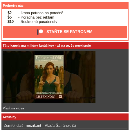
Podpořte nás
$2
- Ikona patrona na poradně
$5
- Poradna bez reklam
$10
- Soukromé poradenství
STAŇTE SE PATRONEM
Táto kapela má milióny fanúšikov - až na to, že neexistuje
Přejít na videa
Aktuality
Zemřel další muzikant - Vláďa Šafránek
(
1
)