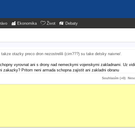
rávo
Ekonomika
Život
Debaty
akze otazky preco dron nezostrelili (cim???) su take detsky naivne/.
e schopny vyrovnat ani s drony nad nemeckymi vojenskymi zakladnami. Uz vid
zakazky? Pritom neni armada schopna zajistit ani zakladni obranu
Souhlasím (+0)
Neso