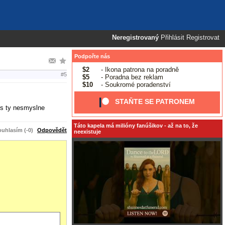
Neregistrovaný
Přihlásit
Registrovat
Podpořte nás
$2
- Ikona patrona na poradně
#5
$5
- Poradna bez reklam
$10
- Soukromé poradenství
STAŇTE SE PATRONEM
is ty nesmyslne
Táto kapela má milióny fanúšikov - až na to, že
uhlasím (-0)
Odpovědět
neexistuje