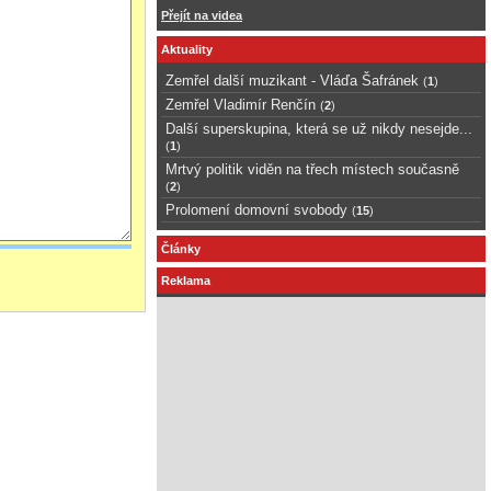
Přejít na videa
Aktuality
Zemřel další muzikant - Vláďa Šafránek
(
1
)
Zemřel Vladimír Renčín
(
2
)
Další superskupina, která se už nikdy nesejde...
(
1
)
Mrtvý politik viděn na třech místech současně
(
2
)
Prolomení domovní svobody
(
15
)
Články
Reklama