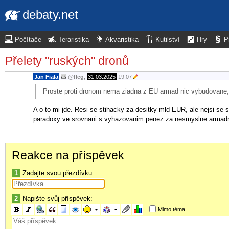
debaty.net
Počítače
Teraristika
Akvaristika
Kutilství
Hry
P
Přelety "ruských" dronů
Jan Fiala
@
fleg
,
31.03.2025
19:07
Proste proti dronom nema ziadna z EU armad nic vybudovane, t
A o to mi jde. Resi se stihacky za desitky mld EUR, ale nejsi s
paradoxy ve srovnani s vyhazovanim penez za nesmyslne armadni 
Reakce na příspěvek
1
Zadajte svou přezdívku:
2
Napište svůj příspěvek:
Mimo téma