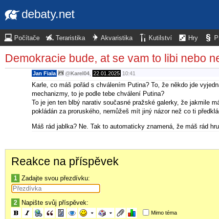
debaty.net
Počítače
Teraristika
Akvaristika
Kutilství
Hry
P
Demokracie bude, at se vam to libi nebo n
Jan Fiala
@
Karel04
,
22.01.2025
10:41
Karle, co máš pořád s chválením Putina? To, že někdo jde vyjedná
mechanizmy, to je podle tebe chválení Putina?
To je jen ten blbý narativ současné pražské galerky, že jakmile m
pokládán za proruského, nemůžeš mít jiný názor než co ti předklá
Máš rád jablka? Ne. Tak to automaticky znamená, že máš rád hruš
Reakce na příspěvek
1
Zadajte svou přezdívku:
2
Napište svůj příspěvek:
Mimo téma