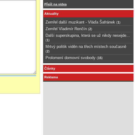
Přejít na videa
Aktuality
Zemřel další muzikant - Vláďa Šafránek
(
1
)
Zemřel Vladimír Renčín
(
2
)
Další superskupina, která se už nikdy nesejde...
(
1
)
Mrtvý politik viděn na třech místech současně
(
2
)
Prolomení domovní svobody
(
15
)
Články
Reklama