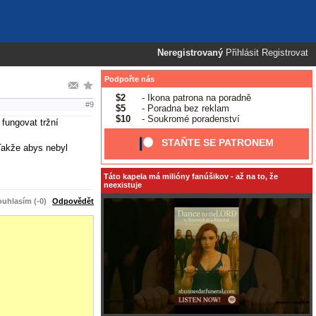
Neregistrovaný
Přihlásit
Registrovat
Podpořte nás
$2
- Ikona patrona na poradně
#9
$5
- Poradna bez reklam
$10
- Soukromé poradenství
fungovat tržní
STAŇTE SE PATRONEM
 Takže abys nebyl
Táto kapela má milióny fanúšikov - až na to, že
neexistuje
uhlasím (-0)
Odpovědět