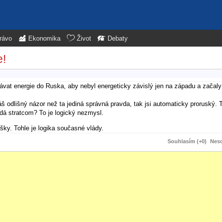
rávo
Ekonomika
Život
Debaty
e!
vat energie do Ruska, aby nebyl energeticky závislý jen na západu a začaly 
áš odlišný názor než ta jediná správná pravda, tak jsi automaticky proruský.
dá stratcom? To je logický nezmysl.
ky. Tohle je logika současné vlády.
Souhlasím (+0)
Neso