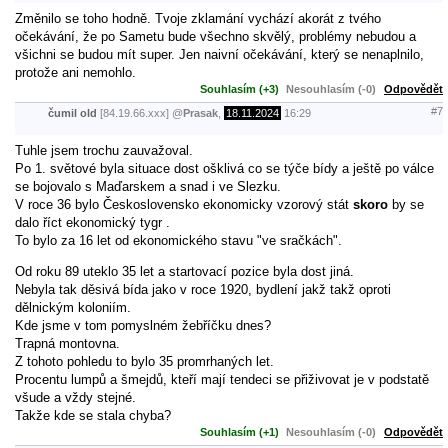
Změnilo se toho hodně. Tvoje zklamání vychází akorát z tvého
očekávání, že po Sametu bude všechno skvělý, problémy nebudou a
všichni se budou mít super. Jen naivní očekávání, který se nenaplnilo,
protože ani nemohlo.
Souhlasím (+3)
Nesouhlasím (-0)
Odpovědět
#7
čumil old
[84.19.66.xxx]
@
Prasak
,
18.11.2024
16:29
Tuhle jsem trochu zauvažoval.
Po 1. světové byla situace dost ošklivá co se týče bídy a ještě po válce
se bojovalo s Maďarskem a snad i ve Slezku.
V roce 36 bylo Československo ekonomicky vzorový stát
skoro
by se
dalo říct ekonomický tygr .
To bylo za 16 let od ekonomického stavu "ve sračkách".
Od roku 89 uteklo 35 let a startovací pozice byla dost jiná.
Nebyla tak děsivá bída jako v roce 1920, bydlení jakž takž oproti
dělnickým koloniím.
Kde jsme v tom pomyslném žebříčku dnes?
Trapná montovna.
Z tohoto pohledu to bylo 35 promrhaných let.
Procentu lumpů a šmejdů, kteří mají tendeci se přiživovat je v podstatě
všude a vždy stejné.
Takže kde se stala chyba?
Souhlasím (+1)
Nesouhlasím (-0)
Odpovědět