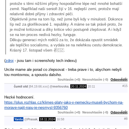
protože s těmi nižšími příjmy hospodaříme lépe než mnohé bohatší
země. Například naši senioři žijí v 16. nejlepší zemi, protože mají
relativně dobré příjmy i zdravotní péči.
Objektivně jsme na tom líp, než jsme byli kdy v minulosti. Dokonce
líp než za glorifikované 1. republiky. A máme se tak právě proto, že
je možné kritizovat a díky kritice věci postupně zlepšovat. A i když
se na ten proces nedívá hezky, funguje.
Děkuju generaci mých rodičů za to, že dokázala opustit smrádek
ale teplíčko socialismu, a vydala se na nelehkou cestu demokracie.
Krásný 17. listopad všem ✌️🇨🇿.
(
zdroj
- jsou tam i screenshoty tech indexu)
Urcite mame ale porad co zlepsovat - treba prave i to, abychom nebyli
tou montovnou, a spoustu dalsiho.
Souhlasím (+0)
Nesouhlasím (-0)
Odpovědět
#15
čumil old
[84.19.66.xxx]
@
merlouska
,
20.11.2024
20:11
Hezké hodnocení.
https://plus.rozhlas.cz/klimes-platy-jako-v-nemecku-museli-bychom-na-
morave-najit-ropu-je-nesmysl-9356760
Souhlasím (+0)
Nesouhlasím (-0)
Odpovědět
#8
Yarda
@
Prasak
,
18.11.2024
16:58