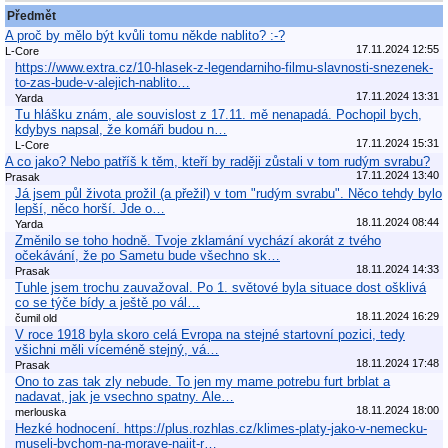
Předmět
A proč by mělo být kvůli tomu někde nablito? :-?
17.11.2024 12:55
L-Core
https://www.extra.cz/10-hlasek-z-legendarniho-filmu-slavnosti-snezenek-
to-zas-bude-v-alejich-nablito…
17.11.2024 13:31
Yarda
Tu hlášku znám, ale souvislost z 17.11. mě nenapadá. Pochopil bych,
kdybys napsal, že komáři budou n…
17.11.2024 15:31
L-Core
A co jako? Nebo patříš k těm, kteří by raději zůstali v tom rudým svrabu?
17.11.2024 13:40
Prasak
Já jsem půl života prožil (a přežil) v tom "rudým svrabu". Něco tehdy bylo
lepší, něco horší. Jde o…
18.11.2024 08:44
Yarda
Změnilo se toho hodně. Tvoje zklamání vychází akorát z tvého
očekávání, že po Sametu bude všechno sk…
18.11.2024 14:33
Prasak
Tuhle jsem trochu zauvažoval. Po 1. světové byla situace dost ošklivá
co se týče bídy a ještě po vál…
18.11.2024 16:29
čumil old
V roce 1918 byla skoro celá Evropa na stejné startovní pozici, tedy
všichni měli víceméně stejný, vá…
18.11.2024 17:48
Prasak
Ono to zas tak zly nebude. To jen my mame potrebu furt brblat a
nadavat, jak je vsechno spatny. Ale…
18.11.2024 18:00
merlouska
Hezké hodnocení. https://plus.rozhlas.cz/klimes-platy-jako-v-nemecku-
museli-bychom-na-morave-najit-r…