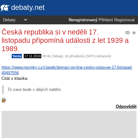
debaty.net
Neregistrovaný
Přihlásit
Registrovat
Česká republika si v neděli 17.
listopadu připomíná události z let 1939 a
1989.
Yarda
,
17.11.2024
09:46
,
Debaty
, 16 příspěvků (3470 zobrazení)
https://www.novinky.cz/clanek/domaci-on-line-cesko-oslavuje-17-listopad-
40497556
Citát z klasika:
To zase bude v álejích nablito.
Odpovědět