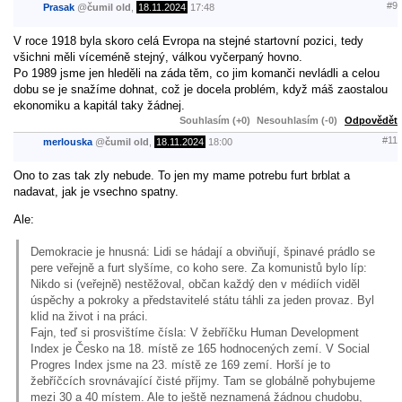
#9
Prasak
@
čumil old
,
18.11.2024
17:48
V roce 1918 byla skoro celá Evropa na stejné startovní pozici, tedy
všichni měli víceméně stejný, válkou vyčerpaný hovno.
Po 1989 jsme jen hleděli na záda těm, co jim komanči nevládli a celou
dobu se je snažíme dohnat, což je docela problém, když máš zaostalou
ekonomiku a kapitál taky žádnej.
Souhlasím (+0)
Nesouhlasím (-0)
Odpovědět
#11
merlouska
@
čumil old
,
18.11.2024
18:00
Ono to zas tak zly nebude. To jen my mame potrebu furt brblat a
nadavat, jak je vsechno spatny.
Ale:
Demokracie je hnusná: Lidi se hádají a obviňují, špinavé prádlo se
pere veřejně a furt slyšíme, co koho sere. Za komunistů bylo líp:
Nikdo si (veřejně) nestěžoval, občan každý den v médiích viděl
úspěchy a pokroky a představitelé státu táhli za jeden provaz. Byl
klid na život i na práci.
Fajn, teď si prosvištíme čísla: V žebříčku Human Development
Index je Česko na 18. místě ze 165 hodnocených zemí. V Social
Progres Index jsme na 23. místě ze 169 zemí. Horší je to
žebříčcích srovnávající čisté příjmy. Tam se globálně pohybujeme
mezi 30 a 40 místem. Ale to ještě neznamená žádnou chudobu,