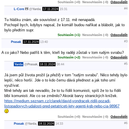
Souhlasím (+0)
Nesouhlasím (-0)
Odpovědět
#4
L-Core
@
Yarda
,
17.11.2024
15:31
Tu hlášku znám, ale souvislost z 17.11. mě nenapadá.
Pochopil bych, kdybys napsal, že komáři budou naříkat a blábolit, jak to
bylo předtím supr.
Souhlasím (+1)
Nesouhlasím (-0)
Odpovědět
#3
Prasak
,
17.11.2024
13:40
A co jako? Nebo patříš k těm, kteří by raději zůstali v tom rudým svrabu?
Souhlasím (+2)
Nesouhlasím (-0)
Odpovědět
#5
Yarda
@
Prasak
,
18.11.2024
08:44
Já jsem půl života prožil (
a přežil
) v tom "rudým svrabu". Něco tehdy bylo
lepší, něco horší. Jde o to kdo čemu dává přednost a jak toho umí
využívat.
Mně tehdy ani tak nevadilo, že to tu řídili komunisti, spíš že to tu řídili
blbí komunisti. Ale co se změnilo? Akorát barvy stranických knížek.
https://medium.seznam.cz/clanek/david-vondracek-ridili-pozadi-
listopadovych-udalosti-pred-petatriceti-lety-agenti-kgb-nebo-cia-98967
Souhlasím (+0)
Nesouhlasím (-0)
Odpovědět
#6
Prasak
@
Yarda
,
18.11.2024
14:33