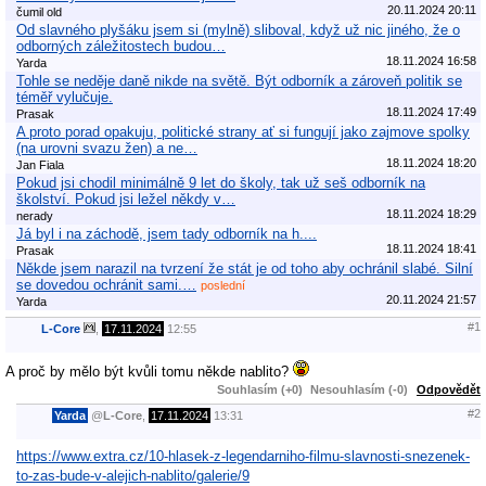
20.11.2024 20:11
čumil old
Od slavného plyšáku jsem si (mylně) sliboval, když už nic jiného, že o
odborných záležitostech budou…
18.11.2024 16:58
Yarda
Tohle se neděje daně nikde na světě. Být odborník a zároveň politik se
téměř vylučuje.
18.11.2024 17:49
Prasak
A proto porad opakuju, politické strany ať si fungují jako zajmove spolky
(na urovni svazu žen) a ne…
18.11.2024 18:20
Jan Fiala
Pokud jsi chodil minimálně 9 let do školy, tak už seš odborník na
školství. Pokud jsi ležel někdy v…
18.11.2024 18:29
nerady
Já byl i na záchodě, jsem tady odborník na h....
18.11.2024 18:41
Prasak
Někde jsem narazil na tvrzení že stát je od toho aby ochránil slabé. Silní
se dovedou ochránit sami.…
poslední
20.11.2024 21:57
Yarda
#1
L-Core
,
17.11.2024
12:55
A proč by mělo být kvůli tomu někde nablito?
Souhlasím (+0)
Nesouhlasím (-0)
Odpovědět
#2
Yarda
@
L-Core
,
17.11.2024
13:31
https://www.extra.cz/10-hlasek-z-legendarniho-filmu-slavnosti-snezenek-
to-zas-bude-v-alejich-nablito/galerie/9