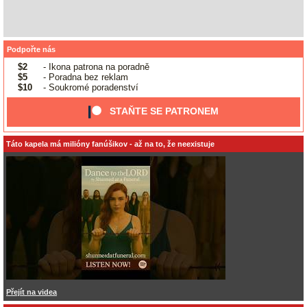
Podpořte nás
$2
- Ikona patrona na poradně
$5
- Poradna bez reklam
$10
- Soukromé poradenství
STAŇTE SE PATRONEM
Táto kapela má milióny fanúšikov - až na to, že neexistuje
Přejít na videa