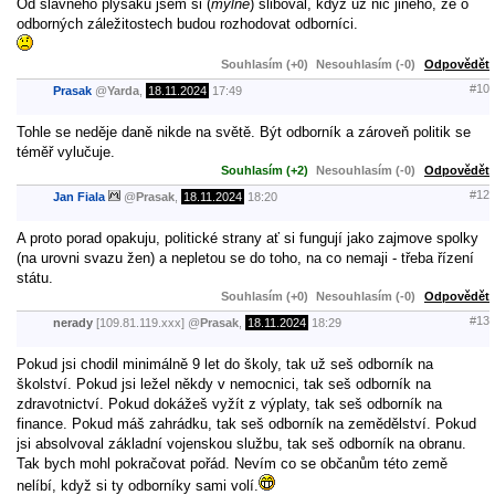
Od slavného plyšáku jsem si (
mylně
) sliboval, když už nic jiného, že o
odborných záležitostech budou rozhodovat odborníci.
Souhlasím (+0)
Nesouhlasím (-0)
Odpovědět
#10
Prasak
@
Yarda
,
18.11.2024
17:49
Tohle se neděje daně nikde na světě. Být odborník a zároveň politik se
téměř vylučuje.
Souhlasím (+2)
Nesouhlasím (-0)
Odpovědět
#12
Jan Fiala
@
Prasak
,
18.11.2024
18:20
A proto porad opakuju, politické strany ať si fungují jako zajmove spolky
(na urovni svazu žen) a nepletou se do toho, na co nemaji - třeba řízení
státu.
Souhlasím (+0)
Nesouhlasím (-0)
Odpovědět
#13
nerady
[109.81.119.xxx]
@
Prasak
,
18.11.2024
18:29
Pokud jsi chodil minimálně 9 let do školy, tak už seš odborník na
školství. Pokud jsi ležel někdy v nemocnici, tak seš odborník na
zdravotnictví. Pokud dokážeš vyžít z výplaty, tak seš odborník na
finance. Pokud máš zahrádku, tak seš odborník na zemědělství. Pokud
jsi absolvoval základní vojenskou službu, tak seš odborník na obranu.
Tak bych mohl pokračovat pořád. Nevím co se občanům této země
nelíbí, když si ty odborníky sami volí.