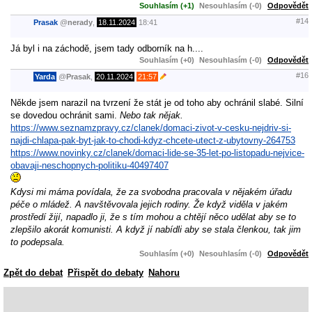
Souhlasím (+1)
Nesouhlasím (-0)
Odpovědět
#14
Prasak
@
nerady
,
18.11.2024
18:41
Já byl i na záchodě, jsem tady odborník na h....
Souhlasím (+0)
Nesouhlasím (-0)
Odpovědět
#16
Yarda
@
Prasak
,
20.11.2024
21:57
Někde jsem narazil na tvrzení že stát je od toho aby ochránil slabé. Silní
se dovedou ochránit sami.
Nebo tak nějak.
https://www.seznamzpravy.cz/clanek/domaci-zivot-v-cesku-nejdriv-si-
najdi-chlapa-pak-byt-jak-to-chodi-kdyz-chcete-utect-z-ubytovny-264753
https://www.novinky.cz/clanek/domaci-lide-se-35-let-po-listopadu-nejvice-
obavaji-neschopnych-politiku-40497407
Kdysi mi máma povídala, že za svobodna pracovala v nějakém úřadu
péče o mládež. A navštěvovala jejich rodiny. Že když viděla v jakém
prostředí žijí, napadlo ji, že s tím mohou a chtějí něco udělat aby se to
zlepšilo akorát komunisti. A když jí nabídli aby se stala členkou, tak jim
to podepsala.
Souhlasím (+0)
Nesouhlasím (-0)
Odpovědět
Zpět do debat
Přispět do debaty
Nahoru