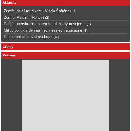
Aktuality
Zemřel další muzikant - Vláďa Šafránek
(
1
)
Zemřel Vladimír Renčín
(
2
)
Další superskupina, která se už nikdy nesejde...
(
1
)
Mrtvý politik viděn na třech místech současně
(
2
)
Prolomení domovní svobody
(
15
)
Články
Reklama