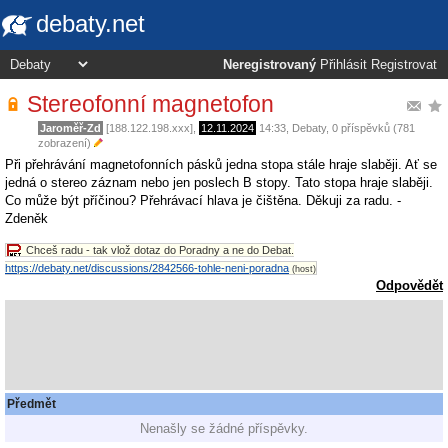
debaty.net
Neregistrovaný
Přihlásit
Registrovat
Stereofonní magnetofon
Jaroměř-Zd
[188.122.198.xxx],
12.11.2024
14:33
,
Debaty
, 0 příspěvků (781
zobrazení)
Při přehrávání magnetofonních pásků jedna stopa stále hraje slaběji. Ať se
jedná o stereo záznam nebo jen poslech B stopy. Tato stopa hraje slaběji.
Co může být příčinou? Přehrávací hlava je čištěna. Děkuji za radu. -
Zdeněk
Chceš radu - tak vlož dotaz do Poradny a ne do Debat.
https://debaty.net/discussions/2842566-tohle-neni-poradna
(host)
Odpovědět
Předmět
Nenašly se žádné příspěvky.