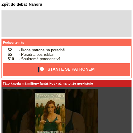
Zpět do debat
Nahoru
Podpořte nás
$2
- Ikona patrona na poradně
$5
- Poradna bez reklam
$10
- Soukromé poradenství
STAŇTE SE PATRONEM
Táto kapela má milióny fanúšikov - až na to, že neexistuje