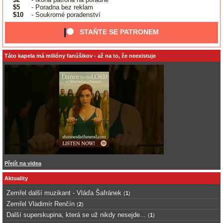
$5
- Poradna bez reklam
$10
- Soukromé poradenství
STAŇTE SE PATRONEM
Táto kapela má milióny fanúšikov - až na to, že neexistuje
Přejít na videa
Aktuality
Zemřel další muzikant - Vláďa Šafránek
(
1
)
Zemřel Vladimír Renčín
(
2
)
Další superskupina, která se už nikdy nesejde...
(
1
)