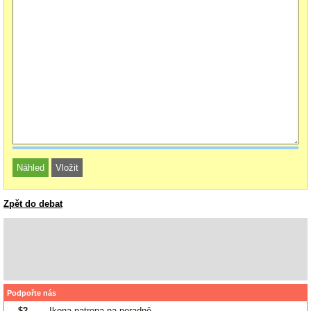
Zpět do debat
Podpořte nás
$2
- Ikona patrona na poradně