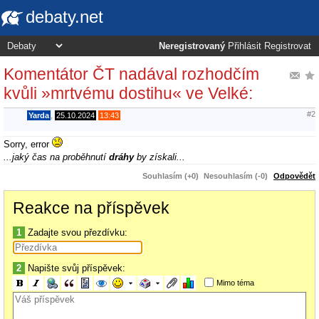
debaty.net
Neregistrovaný
Přihlásit
Registrovat
Komentátor ČT nadával rozhodčím
kvůli »mrtvému dostihu« ve Velké:
#2
Yarda
,
25.10.2024
13:43
Sorry, error
...jaký čas na proběhnutí
dráhy
by získali...
Souhlasím (+0)
Nesouhlasím (-0)
Odpovědět
Reakce na příspěvek
1
Zadajte svou přezdívku:
2
Napište svůj příspěvek:
Mimo téma