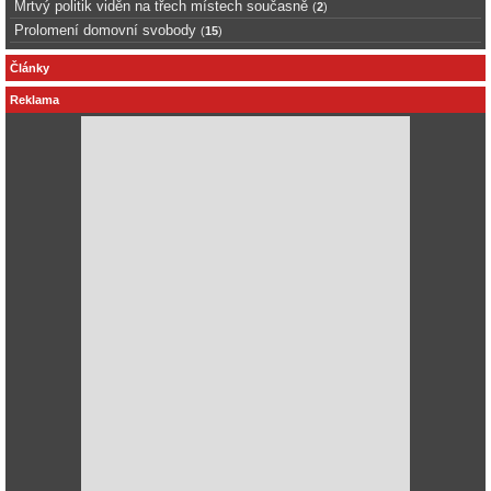
Mrtvý politik viděn na třech místech současně
(
2
)
Prolomení domovní svobody
(
15
)
Články
Reklama