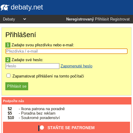
debaty.net
Neregistrovaný
Přihlásit
Registrovat
Přihlášení
1
Zadajte svou přezdívku nebo e-mail:
2
Zadajte své heslo:
Zapomenuté heslo
Zapamatovat přihlášení na tomto počítači
Podpořte nás
$2
- Ikona patrona na poradně
$5
- Poradna bez reklam
$10
- Soukromé poradenství
STAŇTE SE PATRONEM