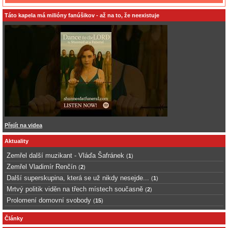
Táto kapela má milióny fanúšikov - až na to, že neexistuje
Přejít na videa
Aktuality
Zemřel další muzikant - Vláďa Šafránek
(
1
)
Zemřel Vladimír Renčín
(
2
)
Další superskupina, která se už nikdy nesejde...
(
1
)
Mrtvý politik viděn na třech místech současně
(
2
)
Prolomení domovní svobody
(
15
)
Články