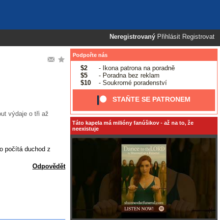
Neregistrovaný
Přihlásit
Registrovat
Podpořte nás
$2
- Ikona patrona na poradně
$5
- Poradna bez reklam
$10
- Soukromé poradenství
STAŇTE SE PATRONEM
t výdaje o tři až
Táto kapela má milióny fanúšikov - až na to, že
neexistuje
o počítá duchod z
Odpovědět