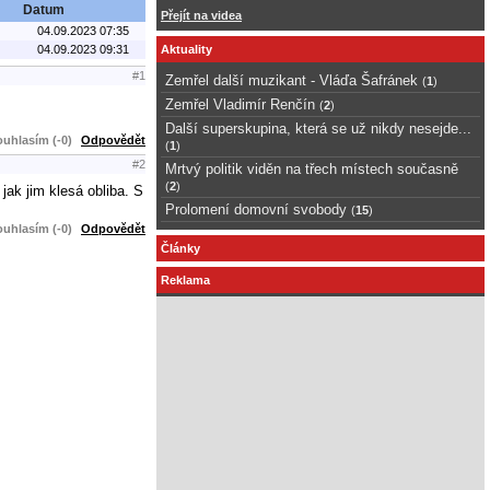
Datum
Přejít na videa
04.09.2023 07:35
04.09.2023 09:31
Aktuality
#1
Zemřel další muzikant - Vláďa Šafránek
(
1
)
Zemřel Vladimír Renčín
(
2
)
Další superskupina, která se už nikdy nesejde...
uhlasím (-0)
Odpovědět
(
1
)
#2
Mrtvý politik viděn na třech místech současně
(
2
)
jak jim klesá obliba. S
Prolomení domovní svobody
(
15
)
uhlasím (-0)
Odpovědět
Články
Reklama