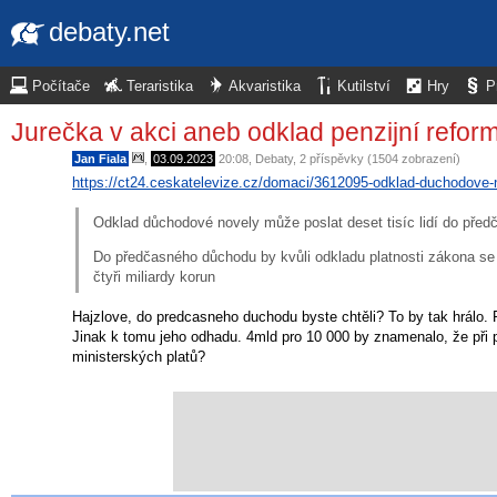
debaty.net
Počítače
Teraristika
Akvaristika
Kutilství
Hry
P
Jurečka v akci aneb odklad penzijní refor
Jan Fiala
,
03.09.2023
20:08
,
Debaty
, 2 příspěvky (1504 zobrazení)
https://ct24.ceskatelevize.cz/domaci/3612095-odklad-duchodove-n
Odklad důchodové novely může poslat deset tisíc lidí do před
Do předčasného důchodu by kvůli odkladu platnosti zákona se z
čtyři miliardy korun
Hajzlove, do predcasneho duchodu byste chtěli? To by tak hrálo
Jinak k tomu jeho odhadu. 4mld pro 10 000 by znamenalo, že při
ministerských platů?