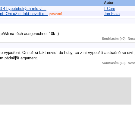
Autor
h 3-4 hypotetických mld vl…
L-Core
ní. Oni už si fakt nevidí d…
Jan Fiala
poslední
přišli na těch ausgerechnet 10k :)
Souhlasím (+0)
Neso
 vyjádření. Oni už si fakt nevidí do huby, co z ní vypouští a strašně se diví, 
ím pádnější argument.
Souhlasím (+0)
Neso