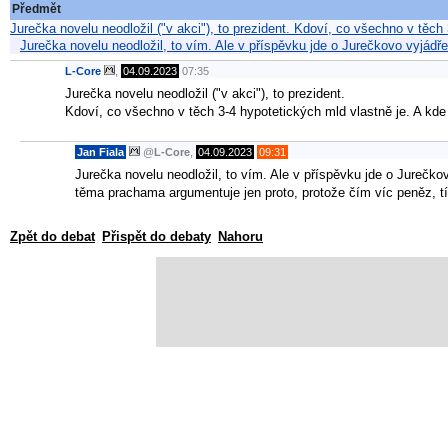
Předmět
Jurečka novelu neodložil ("v akci"), to prezident. Kdoví, co všechno v těc
Jurečka novelu neodložil, to vím. Ale v příspěvku jde o Jurečkovo vyjádře
L-Core
,
04.09.2023
07:35
Jurečka novelu neodložil ("v akci"), to prezident.
Kdoví, co všechno v těch 3-4 hypotetických mld vlastně je. A kde 
Jan Fiala
@
L-Core
,
04.09.2023
09:31
Jurečka novelu neodložil, to vím. Ale v příspěvku jde o Jurečkovo
těma prachama argumentuje jen proto, protože čím víc peněz, t
Zpět do debat
Přispět do debaty
Nahoru