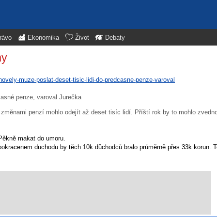
rávo
Ekonomika
Život
Debaty
my
ovely-muze-poslat-deset-tisic-lidi-do-predcasne-penze-varoval
časné penze, varoval Jurečka
měnami penzí mohlo odejít až deset tisíc lidí. Příští rok by to mohlo zvednou
. Pěkně makat do umoru.
 pokracenem duchodu by těch 10k důchodců bralo průměrně přes 33k korun. T