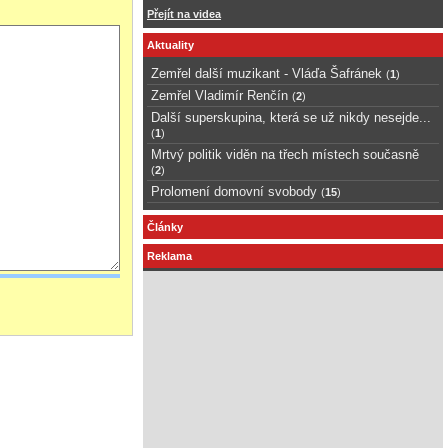
Přejít na videa
Aktuality
Zemřel další muzikant - Vláďa Šafránek
(
1
)
Zemřel Vladimír Renčín
(
2
)
Další superskupina, která se už nikdy nesejde...
(
1
)
Mrtvý politik viděn na třech místech současně
(
2
)
Prolomení domovní svobody
(
15
)
Články
Reklama