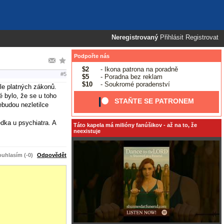
Neregistrovaný
Přihlásit
Registrovat
Podpořte nás
$2
- Ikona patrona na poradně
#5
$5
- Poradna bez reklam
$10
- Soukromé poradenství
dle platných zákonů.
é bylo, že se u toho
STAŇTE SE PATRONEM
ebudou nezletilce
ědka u psychiatra. A
Táto kapela má milióny fanúšikov - až na to, že
neexistuje
uhlasím (-0)
Odpovědět