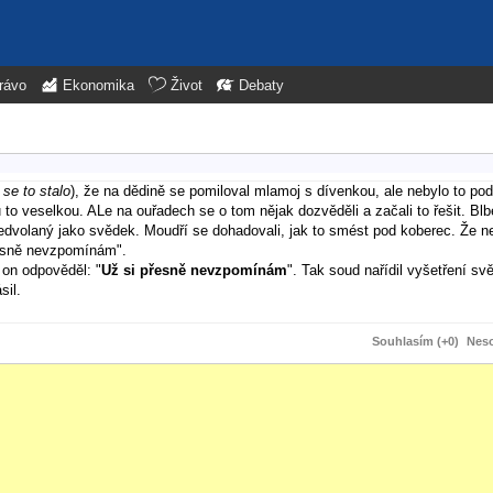
rávo
Ekonomika
Život
Debaty
 se to stalo
), že na dědině se pomiloval mlamoj s dívenkou, ale nebylo to po
 to veselkou. ALe na ouřadech se o tom nějak dozvěděli a začali to řešit. Blb
předvolaný jako svědek. Moudří se dohadovali, jak to smést pod koberec. Že n
řesně nevzpomínám".
 on odpověděl: "
Už si přesně nevzpomínám
". Tak soud nařídil vyšetření sv
sil.
Souhlasím (+0)
Neso