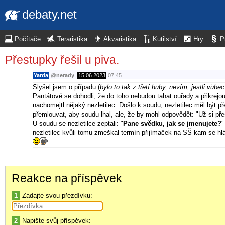
debaty.net
Počítače
Teraristika
Akvaristika
Kutilství
Hry
P
Přestupky řešil u piva.
Yarda
@
nerady
,
15.06.2023
07:45
Slyšel jsem o případu (
bylo to tak z třetí huby, nevím, jestli vůbec
Pantátové se dohodli, že do toho nebudou tahat ouřady a přikrejou
nachomejtl nějaký nezletilec. Došlo k soudu, nezletilec měl být 
přemlouvat, aby soudu lhal, ale, že by mohl odpovědět: "Už si p
U soudu se nezletilce zeptali: "
Pane svědku, jak se jmenujete?
"
nezletilec kvůli tomu zmeškal termín přijímaček na SŠ kam se hlá
Reakce na příspěvek
1
Zadajte svou přezdívku:
2
Napište svůj příspěvek: