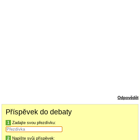
Odpovědět
Příspěvek do debaty
1
Zadajte svou přezdívku:
2
Napište svůj příspěvek: