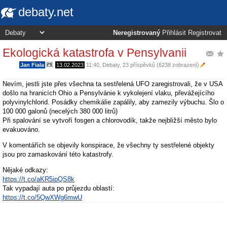
debaty.net
Neregistrovaný
Přihlásit
Registrovat
Ekologická katastrofa v Pensylvanii
Jan Fiala
,
13.02.2023
11:40
,
Debaty
, 23 příspěvků (6238 zobrazení)
Nevím, jestli jste přes všechna ta sestřelená UFO zaregistrovali, že v USA
došlo na hranicích Ohio a Pensylvánie k vykolejení vlaku, převážejícího
polyvinylchlorid. Posádky chemikálie zapálily, aby zamezily výbuchu. Šlo o
100 000 galonů (necelých 380 000 litrů)
Při spalování se vytvoří fosgen a chlorovodík, takže nejbližší město bylo
evakuováno.
V komentářích se objevily konspirace, že všechny ty sestřelené objekty
jsou pro zamaskování této katastrofy.
Nějaké odkazy:
https://t.co/aKR5ipQS8k
Tak vypadají auta po průjezdu oblastí:
https://t.co/5QwXWg6mwU