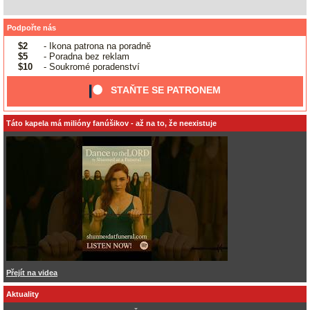
Podpořte nás
$2
- Ikona patrona na poradně
$5
- Poradna bez reklam
$10
- Soukromé poradenství
STAŇTE SE PATRONEM
Táto kapela má milióny fanúšikov - až na to, že neexistuje
Přejít na videa
Aktuality