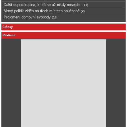
Další superskupina, která se už nikdy nesejde...
(
1
)
Mrtvý politik viděn na třech místech současně
(
2
)
Prolomení domovní svobody
(
15
)
Články
Reklama