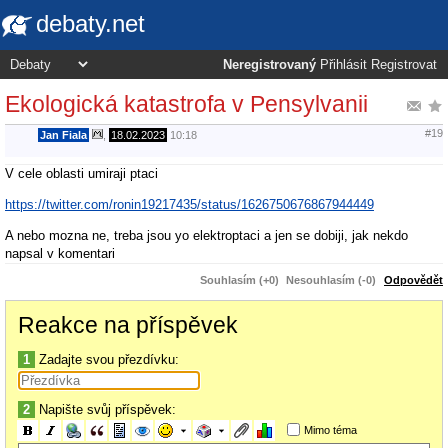
debaty.net
Neregistrovaný
Přihlásit
Registrovat
Ekologická katastrofa v Pensylvanii
#19
Jan Fiala
,
18.02.2023
10:18
V cele oblasti umiraji ptaci
https://twitter.com/ronin19217435/status/1626750676867944449
A nebo mozna ne, treba jsou yo elektroptaci a jen se dobiji, jak nekdo
napsal v komentari
Souhlasím (+0)
Nesouhlasím (-0)
Odpovědět
Reakce na příspěvek
1
Zadajte svou přezdívku:
2
Napište svůj příspěvek:
Mimo téma