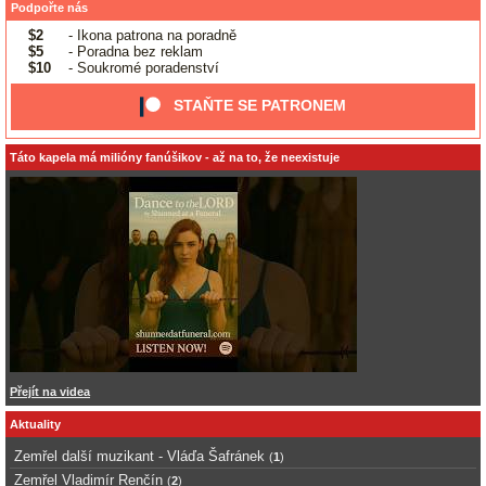
Podpořte nás
$2
- Ikona patrona na poradně
$5
- Poradna bez reklam
$10
- Soukromé poradenství
STAŇTE SE PATRONEM
Táto kapela má milióny fanúšikov - až na to, že neexistuje
Přejít na videa
Aktuality
Zemřel další muzikant - Vláďa Šafránek
(
1
)
Zemřel Vladimír Renčín
(
2
)