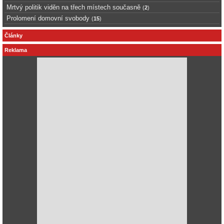
Mrtvý politik viděn na třech místech současně
(
2
)
Prolomení domovní svobody
(
15
)
Články
Reklama