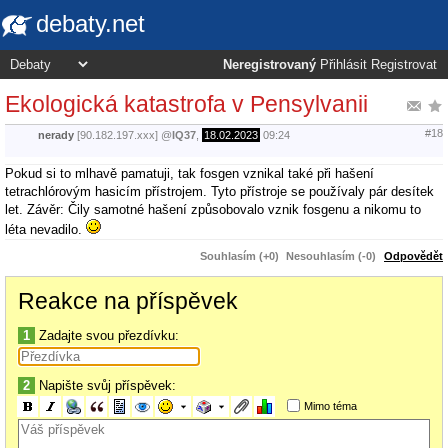
debaty.net
Neregistrovaný
Přihlásit
Registrovat
Ekologická katastrofa v Pensylvanii
#18
nerady
[90.182.197.xxx]
@
IQ37
,
18.02.2023
09:24
Pokud si to mlhavě pamatuji, tak fosgen vznikal také při hašení
tetrachlórovým hasicím přístrojem. Tyto přístroje se používaly pár desítek
let. Závěr: Čily samotné hašení způsobovalo vznik fosgenu a nikomu to
léta nevadilo.
Souhlasím (+0)
Nesouhlasím (-0)
Odpovědět
Reakce na příspěvek
1
Zadajte svou přezdívku:
2
Napište svůj příspěvek:
Mimo téma