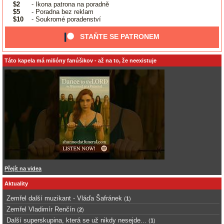
$2
- Ikona patrona na poradně
$5
- Poradna bez reklam
$10
- Soukromé poradenství
STAŇTE SE PATRONEM
Táto kapela má milióny fanúšikov - až na to, že neexistuje
Přejít na videa
Aktuality
Zemřel další muzikant - Vláďa Šafránek
(
1
)
Zemřel Vladimír Renčín
(
2
)
Další superskupina, která se už nikdy nesejde...
(
1
)