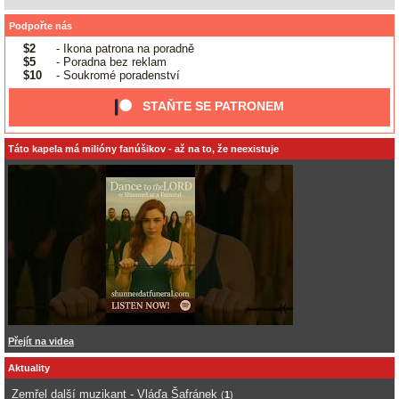
Podpořte nás
$2
- Ikona patrona na poradně
$5
- Poradna bez reklam
$10
- Soukromé poradenství
STAŇTE SE PATRONEM
Táto kapela má milióny fanúšikov - až na to, že neexistuje
Přejít na videa
Aktuality
Zemřel další muzikant - Vláďa Šafránek
(
1
)