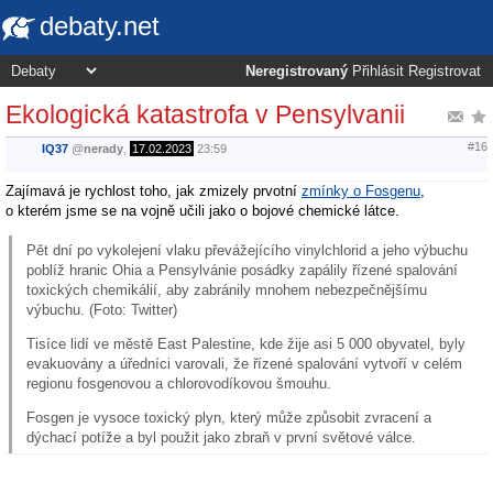
debaty.net
Neregistrovaný
Přihlásit
Registrovat
Ekologická katastrofa v Pensylvanii
#16
IQ37
@
nerady
,
17.02.2023
23:59
Zajímavá je rychlost toho, jak zmizely prvotní
zmínky o Fosgenu
,
o kterém jsme se na vojně učili jako o bojové chemické látce.
Pět dní po vykolejení vlaku převážejícího vinylchlorid a jeho výbuchu
poblíž hranic Ohia a Pensylvánie posádky zapálily řízené spalování
toxických chemikálií, aby zabránily mnohem nebezpečnějšímu
výbuchu. (Foto: Twitter)
Tisíce lidí ve městě East Palestine, kde žije asi 5 000 obyvatel, byly
evakuovány a úředníci varovali, že řízené spalování vytvoří v celém
regionu fosgenovou a chlorovodíkovou šmouhu.
Fosgen je vysoce toxický plyn, který může způsobit zvracení a
dýchací potíže a byl použit jako zbraň v první světové válce.