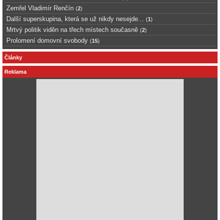
Zemřel Vladimír Renčín
(
2
)
Další superskupina, která se už nikdy nesejde...
(
1
)
Mrtvý politik viděn na třech místech současně
(
2
)
Prolomení domovní svobody
(
15
)
Články
Reklama