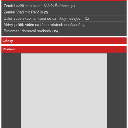
Zemřel další muzikant - Vláďa Šafránek
(
1
)
Zemřel Vladimír Renčín
(
2
)
Další superskupina, která se už nikdy nesejde...
(
1
)
Mrtvý politik viděn na třech místech současně
(
2
)
Prolomení domovní svobody
(
15
)
Články
Reklama