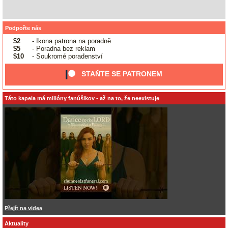
Podpořte nás
$2
- Ikona patrona na poradně
$5
- Poradna bez reklam
$10
- Soukromé poradenství
STAŇTE SE PATRONEM
Táto kapela má milióny fanúšikov - až na to, že neexistuje
Přejít na videa
Aktuality