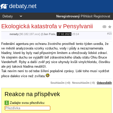
debaty.net
Neregistrovaný
Přihlásit
Registrovat
Ekologická katastrofa v Pensylvanii
#15
nerady
[90.182.197.xxx]
@
Jan Fiala
,
17.02.2023
23:14
Federální agentura pro ochranu životního prostředí tento týden uvedla, že
ve městě analyzovala vzorky vzduchu, vody i půdy a nezaznamenala
hladiny, které by byly nad přípustným limitem a ohrožovaly lidské zdraví.
Ve stejném duchu se vyjádřil šéf zdravotnického úřadu státu Ohiu Bruce
Vanderhoff. Ryby a další zvěř prý sice uhynuly kvůli vinylchloridu, člověku
ale prý taková hladina neublíží.
Tak nevím není to od tebe šíření poplašné zprávy. Lidé toho musí vydržet
přece daleko více než zvířata.
Souhlasím (+0)
Nesouhlasím (-0)
Odpovědět
Reakce na příspěvek
1
Zadajte svou přezdívku: