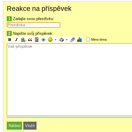
Reakce na příspěvek
1
Zadajte svou přezdívku:
2
Napište svůj příspěvek:
Mimo téma
kamen.jpg
388.86 KiB