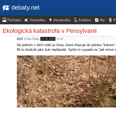
debaty.net
Počítače
Teraristika
Akvaristika
Kutilství
Hry
P
Ekologická katastrofa v Pensylvanii
IQ37
@
Jan Fiala
,
17.02.2023
16:45
Na jednom z těch videí je žena, která vhazuje do potoka "kámen"
Mi to dvakrát jako šutr nepřipadá. Spíše to vypadá na "pět minut 