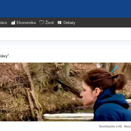
rávo
Ekonomika
Život
Debaty
.
slávy".
Souhlasím (+0)
Neso