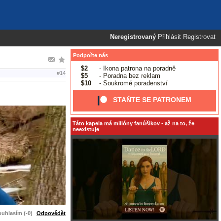
Neregistrovaný
Přihlásit
Registrovat
Podpořte nás
$2
- Ikona patrona na poradně
#14
$5
- Poradna bez reklam
$10
- Soukromé poradenství
STAŇTE SE PATRONEM
Táto kapela má milióny fanúšikov - až na to, že
neexistuje
uhlasím (-0)
Odpovědět