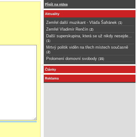
Přejít na videa
Aktuality
Zemřel další muzikant - Vláďa Šafránek
(
1
)
Zemřel Vladimír Renčín
(
2
)
Další superskupina, která se už nikdy nesejde...
(
1
)
Mrtvý politik viděn na třech místech současně
(
2
)
Prolomení domovní svobody
(
15
)
Články
Reklama