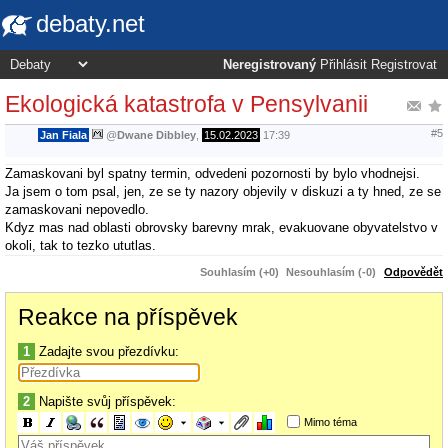
debaty.net
Neregistrovaný
Přihlásit
Registrovat
Ekologická katastrofa v Pensylvanii
#5
Jan Fiala
@
Dwane Dibbley
,
15.02.2023
17:39
Zamaskovani byl spatny termin, odvedeni pozornosti by bylo vhodnejsi.
Ja jsem o tom psal, jen, ze se ty nazory objevily v diskuzi a ty hned, ze se
zamaskovani nepovedlo.
Kdyz mas nad oblasti obrovsky barevny mrak, evakuovane obyvatelstvo v
okoli, tak to tezko ututlas.
Souhlasím (+0)
Nesouhlasím (-0)
Odpovědět
Reakce na příspěvek
1
Zadajte svou přezdívku:
2
Napište svůj příspěvek:
Mimo téma