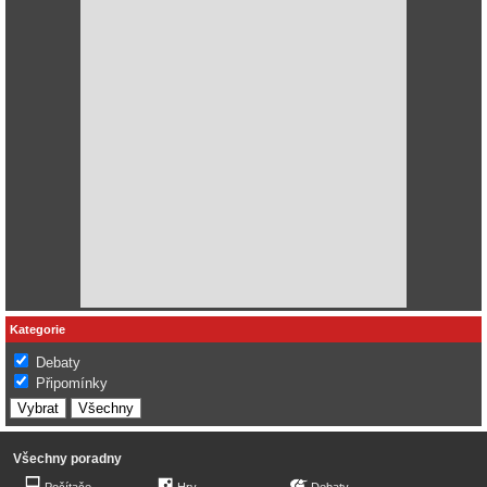
Kategorie
Debaty
Připomínky
Všechny poradny
Počítače
Hry
Debaty