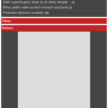
Další superskupina, která se už nikdy nesejde...
(
1
)
Mrtvý politik viděn na třech místech současně
(
2
)
Prolomení domovní svobody
(
15
)
Články
Reklama