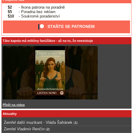
$2
- Ikona patrona na poradně
$5
- Poradna bez reklam
$10
- Soukromé poradenství
STAŇTE SE PATRONEM
Táto kapela má milióny fanúšikov - až na to, že neexistuje
Přejít na videa
Aktuality
Zemřel další muzikant - Vláďa Šafránek
(
1
)
Zemřel Vladimír Renčín
(
2
)