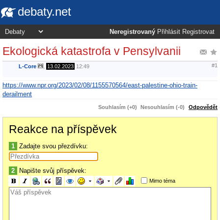
debaty.net
Neregistrovaný
Přihlásit
Registrovat
Ekologická katastrofa v Pensylvanii
#1
L-Core
,
13.02.2023
12:49
https://www.npr.org/2023/02/08/1155570564/east-palestine-ohio-train-
derailment
Souhlasím (+0)
Nesouhlasím (-0)
Odpovědět
Reakce na příspěvek
1
Zadajte svou přezdívku:
2
Napište svůj příspěvek:
Mimo téma