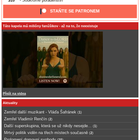
$10
- Soukromé poradenství
STAŇTE SE PATRONEM
Táto kapela má milióny fanúšikov - až na to, že neexistuje
Přejít na videa
Aktuality
Zemřel další muzikant - Vláďa Šafránek
(
1
)
Zemřel Vladimír Renčín
(
2
)
Další superskupina, která se už nikdy nesejde...
(
1
)
Mrtvý politik viděn na třech místech současně
(
2
)
Prolomení domovní svobody
(
15
)