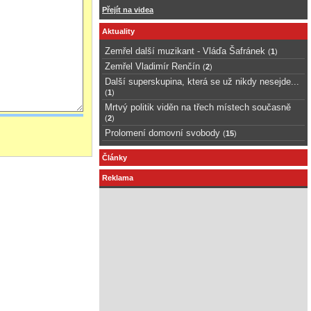
Přejít na videa
Aktuality
Zemřel další muzikant - Vláďa Šafránek
(
1
)
Zemřel Vladimír Renčín
(
2
)
Další superskupina, která se už nikdy nesejde...
(
1
)
Mrtvý politik viděn na třech místech současně
(
2
)
Prolomení domovní svobody
(
15
)
Články
Reklama