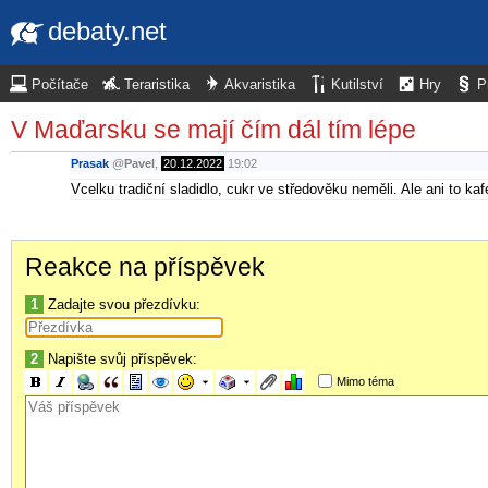
debaty.net
Počítače
Teraristika
Akvaristika
Kutilství
Hry
P
V Maďarsku se mají čím dál tím lépe
Prasak
@
Pavel
,
20.12.2022
19:02
Vcelku tradiční sladidlo, cukr ve středověku neměli. Ale ani to kaf
Reakce na příspěvek
1
Zadajte svou přezdívku:
2
Napište svůj příspěvek:
Mimo téma