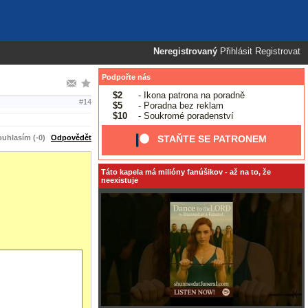
Neregistrovaný
Přihlásit
Registrovat
Podpořte nás
$2
- Ikona patrona na poradně
#14
$5
- Poradna bez reklam
$10
- Soukromé poradenství
uhlasím (-0)
Odpovědět
STAŇTE SE PATRONEM
Táto kapela má milióny fanúšikov - až na to, že
neexistuje