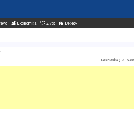
rávo
Ekonomika
Život
Debaty
e.
Souhlasím (+0)
Neso