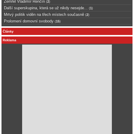
Zemřel Vladimír Renčín
(
2
)
Další superskupina, která se už nikdy nesejde...
(
1
)
Mrtvý politik viděn na třech místech současně
(
2
)
Prolomení domovní svobody
(
15
)
Články
Reklama