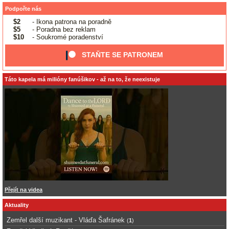
Podpořte nás
$2
- Ikona patrona na poradně
$5
- Poradna bez reklam
$10
- Soukromé poradenství
STAŇTE SE PATRONEM
Táto kapela má milióny fanúšikov - až na to, že neexistuje
Přejít na videa
Aktuality
Zemřel další muzikant - Vláďa Šafránek
(
1
)