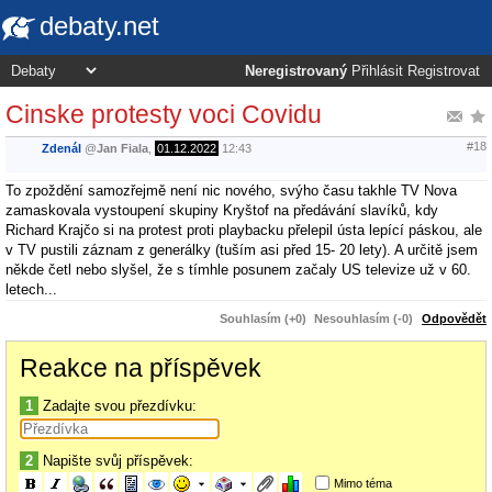
debaty.net
Neregistrovaný
Přihlásit
Registrovat
Cinske protesty voci Covidu
#18
Zdenál
@
Jan Fiala
,
01.12.2022
12:43
To zpoždění samozřejmě není nic nového, svýho času takhle TV Nova
zamaskovala vystoupení skupiny Kryštof na předávání slavíků, kdy
Richard Krajčo si na protest proti playbacku přelepil ústa lepící páskou, ale
v TV pustili záznam z generálky (tuším asi před 15- 20 lety). A určitě jsem
někde četl nebo slyšel, že s tímhle posunem začaly US televize už v 60.
letech...
Souhlasím (+0)
Nesouhlasím (-0)
Odpovědět
Reakce na příspěvek
1
Zadajte svou přezdívku:
2
Napište svůj příspěvek:
Mimo téma