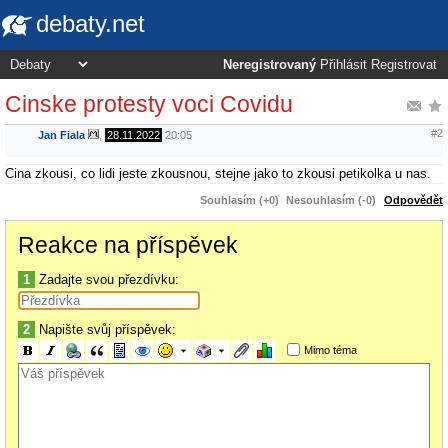
debaty.net
Neregistrovaný
Přihlásit
Registrovat
Cinske protesty voci Covidu
#2
Jan Fiala
,
28.11.2022
20:05
Cina zkousi, co lidi jeste zkousnou, stejne jako to zkousi petikolka u nas.
Souhlasím (+0)
Nesouhlasím (-0)
Odpovědět
Reakce na příspěvek
1
Zadajte svou přezdívku:
2
Napište svůj příspěvek:
Mimo téma