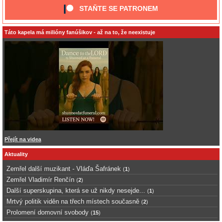
STAŇTE SE PATRONEM
Táto kapela má milióny fanúšikov - až na to, že neexistuje
Přejít na videa
Aktuality
Zemřel další muzikant - Vláďa Šafránek
(
1
)
Zemřel Vladimír Renčín
(
2
)
Další superskupina, která se už nikdy nesejde...
(
1
)
Mrtvý politik viděn na třech místech současně
(
2
)
Prolomení domovní svobody
(
15
)