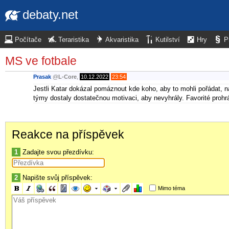
debaty.net
Počítače
Teraristika
Akvaristika
Kutilství
Hry
P
MS ve fotbale
Prasak
@
L-Core
,
10.12.2022
23:54
Jestli Katar dokázal pomáznout kde koho, aby to mohli pořádat, n
týmy dostaly dostatečnou motivaci, aby nevyhrály. Favorité prohráv
Reakce na příspěvek
1
Zadajte svou přezdívku:
2
Napište svůj příspěvek:
Mimo téma