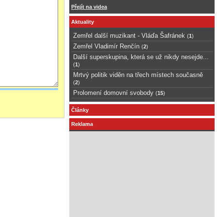
Přejít na videa
Aktuality
Zemřel další muzikant - Vláďa Šafránek
(
1
)
Zemřel Vladimír Renčín
(
2
)
Další superskupina, která se už nikdy nesejde...
(
1
)
Mrtvý politik viděn na třech místech současně
(
2
)
Prolomení domovní svobody
(
15
)
Články
Reklama