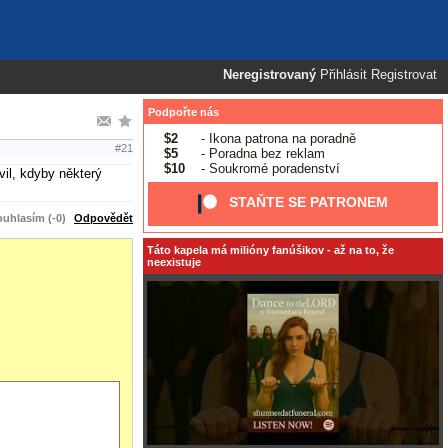
Neregistrovaný
Přihlásit
Registrovat
Podpořte nás
$2
- Ikona patrona na poradně
#21
$5
- Poradna bez reklam
$10
- Soukromé poradenství
vil, kdyby některý
STAŇTE SE PATRONEM
uhlasím (-0)
Odpovědět
Táto kapela má milióny fanúšikov - až na to, že
neexistuje