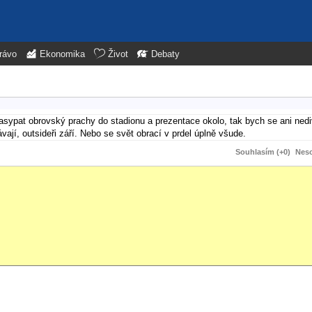
rávo
Ekonomika
Život
Debaty
asypat obrovský prachy do stadionu a prezentace okolo, tak bych se ani nedi
ají, outsideři září. Nebo se svět obrací v prdel úplně všude.
Souhlasím (+0)
Neso