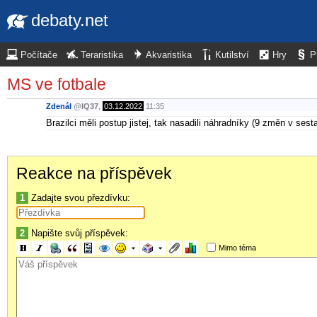
debaty.net
Počítače
Teraristika
Akvaristika
Kutilství
Hry
P
MS ve fotbale
Zdenál
@
IQ37
,
03.12.2022
11:35
Brazilci měli postup jistej, tak nasadili náhradníky (9 změn v sest
Reakce na příspěvek
1
Zadajte svou přezdívku:
2
Napište svůj příspěvek:
Mimo téma