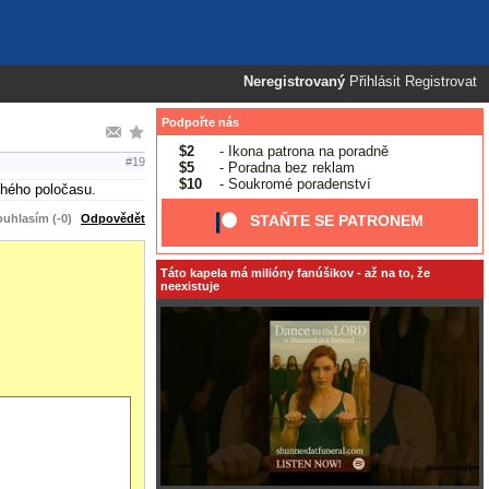
Neregistrovaný
Přihlásit
Registrovat
Podpořte nás
$2
- Ikona patrona na poradně
#19
$5
- Poradna bez reklam
$10
- Soukromé poradenství
ruhého poločasu.
uhlasím (-0)
Odpovědět
STAŇTE SE PATRONEM
Táto kapela má milióny fanúšikov - až na to, že
neexistuje