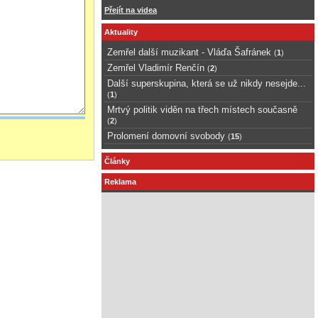
Přejít na videa
Aktuality
Zemřel další muzikant - Vláďa Šafránek
(
1
)
Zemřel Vladimír Renčín
(
2
)
Další superskupina, která se už nikdy nesejde...
(
1
)
Mrtvý politik viděn na třech místech současně
(
2
)
Prolomení domovní svobody
(
15
)
Články
Reklama