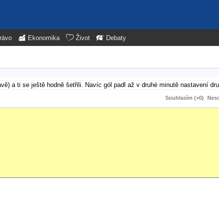
rávo
Ekonomika
Život
Debaty
avě) a ti se ještě hodně šetřili. Navíc gól padl až v druhé minutě nastavení d
Souhlasím (+0)
Neso