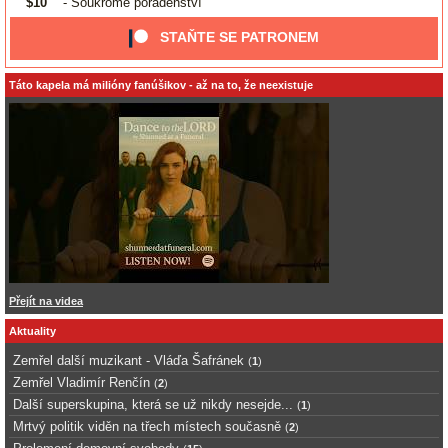
$10
- Soukromé poradenství
STAŇTE SE PATRONEM
Táto kapela má milióny fanúšikov - až na to, že neexistuje
Přejít na videa
Aktuality
Zemřel další muzikant - Vláďa Šafránek
(
1
)
Zemřel Vladimír Renčín
(
2
)
Další superskupina, která se už nikdy nesejde...
(
1
)
Mrtvý politik viděn na třech místech současně
(
2
)