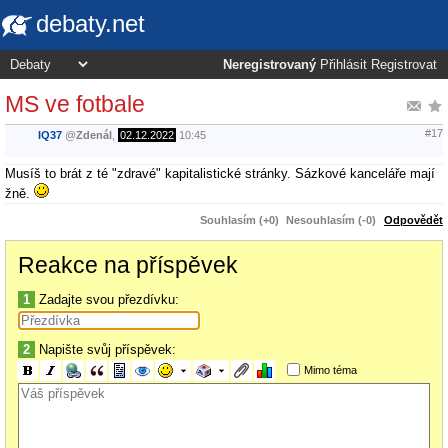
debaty.net
Neregistrovaný
Přihlásit
Registrovat
MS ve fotbale
#17
IQ37
@
Zdenál
,
02.12.2022
10:45
Musíš to brát z té "zdravé" kapitalistické stránky. Sázkové kanceláře mají
žně.
Souhlasím (+0)
Nesouhlasím (-0)
Odpovědět
Reakce na příspěvek
1
Zadajte svou přezdívku:
2
Napište svůj příspěvek:
Mimo téma