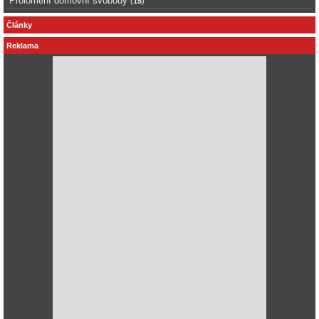
Prolomení domovní svobody
(
15
)
Články
Reklama