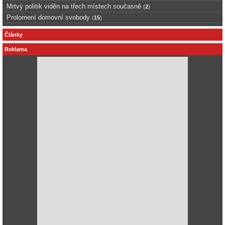
Mrtvý politik viděn na třech místech současně
(
2
)
Prolomení domovní svobody
(
15
)
Články
Reklama