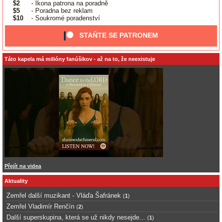
$2
- Ikona patrona na poradně
$5
- Poradna bez reklam
$10
- Soukromé poradenství
STAŇTE SE PATRONEM
Táto kapela má milióny fanúšikov - až na to, že neexistuje
Přejít na videa
Aktuality
Zemřel další muzikant - Vláďa Šafránek
(
1
)
Zemřel Vladimír Renčín
(
2
)
Další superskupina, která se už nikdy nesejde...
(
1
)