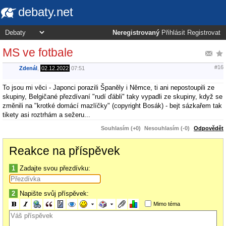
debaty.net
Neregistrovaný
Přihlásit
Registrovat
MS ve fotbale
#16
Zdenál
,
02.12.2022
07:51
To jsou mi věci - Japonci porazili Španěly i Němce, ti ani nepostoupili ze
skupiny, Belgičané přezdívaní "rudí ďábli" taky vypadli ze skupiny, když se
změnili na "krotké domácí mazlíčky" (copyright Bosák) - bejt sázkařem tak
tikety asi roztrhám a sežeru...
Souhlasím (+0)
Nesouhlasím (-0)
Odpovědět
Reakce na příspěvek
1
Zadajte svou přezdívku:
2
Napište svůj příspěvek:
Mimo téma