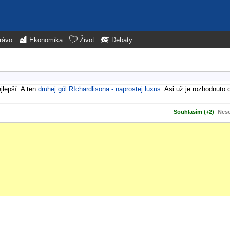
rávo
Ekonomika
Život
Debaty
jlepší. A ten
druhej gól RIchardlisona - naprostej luxus
. Asi už je rozhodnuto 
Souhlasím (+2)
Neso