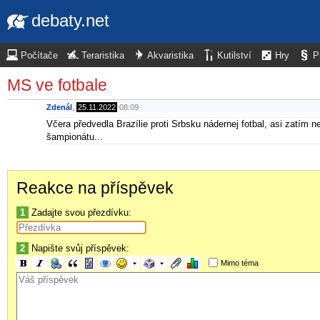
debaty.net
Počítače
Teraristika
Akvaristika
Kutilství
Hry
P
MS ve fotbale
Zdenál
,
25.11.2022
08:09
Včera předvedla Brazílie proti Srbsku nádernej fotbal, asi zatím ne
šampionátu...
Reakce na příspěvek
1
Zadajte svou přezdívku:
2
Napište svůj příspěvek:
Mimo téma