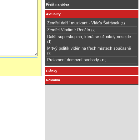
Přejít na videa
Aktuality
Zemřel další muzikant - Vláďa Šafránek
(
1
)
Zemřel Vladimír Renčín
(
2
)
Další superskupina, která se už nikdy nesejde...
(
1
)
Mrtvý politik viděn na třech místech současně
(
2
)
Prolomení domovní svobody
(
15
)
Články
Reklama