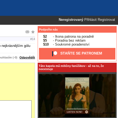
Neregistrovaný
Přihlásit
Registrovat
Podpořte nás
$2
- Ikona patrona na poradně
#14
$5
- Poradna bez reklam
$10
- Soukromé poradenství
o nejkrásnějším gólu
STAŇTE SE PATRONEM
uhlasím (-0)
Odpovědět
Táto kapela má milióny fanúšikov - až na to, že
neexistuje