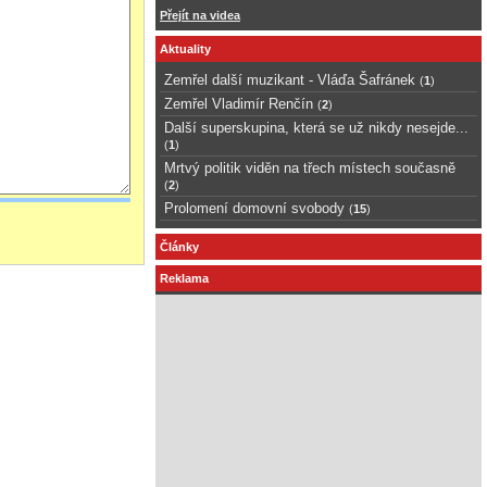
Přejít na videa
Aktuality
Zemřel další muzikant - Vláďa Šafránek
(
1
)
Zemřel Vladimír Renčín
(
2
)
Další superskupina, která se už nikdy nesejde...
(
1
)
Mrtvý politik viděn na třech místech současně
(
2
)
Prolomení domovní svobody
(
15
)
Články
Reklama