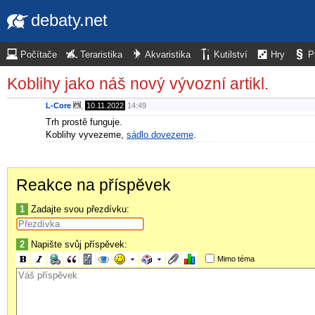
debaty.net
Počítače
Teraristika
Akvaristika
Kutilství
Hry
P
Koblihy jako náš nový vývozní artikl.
L-Core
,
10.11.2022
14:49
Trh prostě funguje.
Koblihy vyvezeme,
sádlo dovezeme
.
Reakce na příspěvek
1
Zadajte svou přezdívku:
2
Napište svůj příspěvek:
Mimo téma