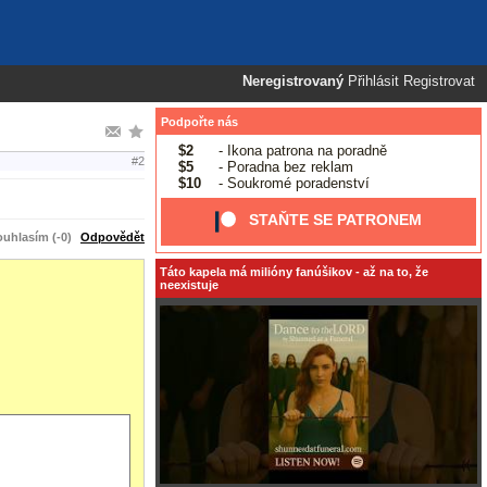
Neregistrovaný
Přihlásit
Registrovat
Podpořte nás
$2
- Ikona patrona na poradně
#2
$5
- Poradna bez reklam
$10
- Soukromé poradenství
STAŇTE SE PATRONEM
uhlasím (-0)
Odpovědět
Táto kapela má milióny fanúšikov - až na to, že
neexistuje