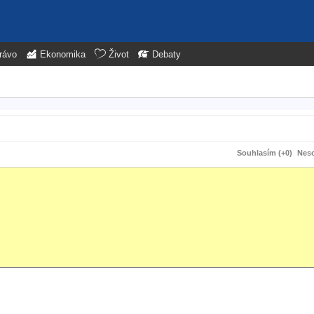
rávo
Ekonomika
Život
Debaty
Souhlasím (+0)
Neso