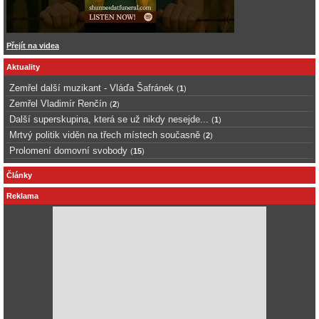
Přejít na videa
Aktuality
Zemřel další muzikant - Vláďa Šafránek
(
1
)
Zemřel Vladimír Renčín
(
2
)
Další superskupina, která se už nikdy nesejde...
(
1
)
Mrtvý politik viděn na třech místech současně
(
2
)
Prolomení domovní svobody
(
15
)
Články
Reklama