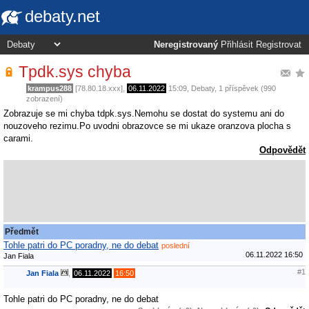
debaty.net
Neregistrovaný
Přihlásit
Registrovat
Tpdk.sys chyba
krampus288
[78.80.18.xxx],
06.11.2022
15:09
,
Debaty
, 1 příspěvek (990
zobrazení)
Zobrazuje se mi chyba tdpk.sys.Nemohu se dostat do systemu ani do
nouzoveho rezimu.Po uvodni obrazovce se mi ukaze oranzova plocha s
carami.
Odpovědět
Předmět
Tohle patri do PC poradny, ne do debat
poslední
06.11.2022 16:50
Jan Fiala
#1
Jan Fiala
,
06.11.2022
16:50
Tohle patri do PC poradny, ne do debat