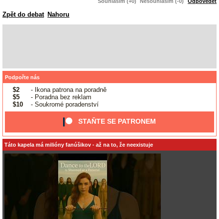
Souhlasím (+0)
Nesouhlasím (-0)
Odpovědět
Zpět do debat
Nahoru
Podpořte nás
$2
- Ikona patrona na poradně
$5
- Poradna bez reklam
$10
- Soukromé poradenství
STAŇTE SE PATRONEM
Táto kapela má milióny fanúšikov - až na to, že neexistuje