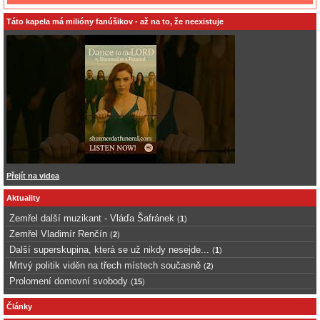
Táto kapela má milióny fanúšikov - až na to, že neexistuje
Přejít na videa
Aktuality
Zemřel další muzikant - Vláďa Šafránek
(
1
)
Zemřel Vladimír Renčín
(
2
)
Další superskupina, která se už nikdy nesejde...
(
1
)
Mrtvý politik viděn na třech místech současně
(
2
)
Prolomení domovní svobody
(
15
)
Články