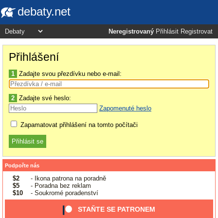
debaty.net
Neregistrovaný
Přihlásit
Registrovat
Přihlášení
1
Zadajte svou přezdívku nebo e-mail:
2
Zadajte své heslo:
Zapomenuté heslo
Zapamatovat přihlášení na tomto počítači
Podpořte nás
$2
- Ikona patrona na poradně
$5
- Poradna bez reklam
$10
- Soukromé poradenství
STAŇTE SE PATRONEM