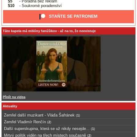
$5
- Poradna bez reklam
$10
- Soukromé poradenství
STAŇTE SE PATRONEM
Táto kapela má milióny fanúšikov - až na to, že neexistuje
Přejít na videa
Aktuality
Zemřel další muzikant - Vláďa Šafránek
(
1
)
Zemřel Vladimír Renčín
(
2
)
Další superskupina, která se už nikdy nesejde...
(
1
)
Mrtvý politik viděn na třech místech současně
(
2
)