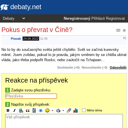
debaty.net
Neregistrovaný
Přihlásit
Registrovat
Pokus o převrat v Číně?
#1
Prasak
,
24.09.2022
11:49
No to by do současnýho světa ještě chybělo. Svět se začíná kurevsky
měnit. Jsem zvědav, pokud to je pravda, jakým směrem by se chtěla ubírat
vláda, jako třeba podpořit Rusko, nebo zaútočit na Tchajwan...
Souhlasím (+0)
Nesouhlasím (-0)
Odpovědět
Reakce na příspěvek
1
Zadajte svou přezdívku:
2
Napište svůj příspěvek:
Mimo téma