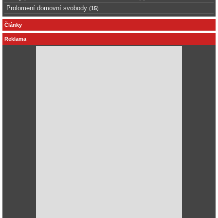
Prolomení domovní svobody
(
15
)
Články
Reklama