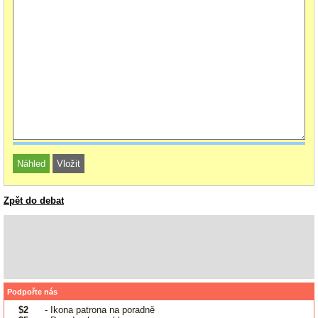
Zpět do debat
Podpořte nás
$2
- Ikona patrona na poradně