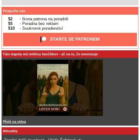
Podpořte nás
$2
- Ikona patrona na poradně
$5
- Poradna bez reklam
$10
- Soukromé poradenství
STAŇTE SE PATRONEM
Táto kapela má milióny fanúšikov - až na to, že neexistuje
Přejít na videa
Aktuality