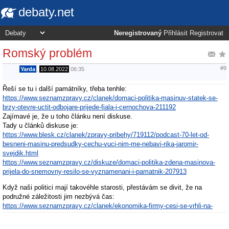
debaty.net
Neregistrovaný
Přihlásit
Registrovat
Romský problém
#9
Yarda
,
10.08.2022
06:35
Řeší se tu i další památníky, třeba tenhle:
https://www.seznamzpravy.cz/clanek/domaci-politika-masinuv-statek-se-
brzy-otevre-uctit-odbojare-prijede-fiala-i-cernochova-211192
Zajímavé je, že u toho článku není diskuse.
Tady u článků diskuse je:
https://www.blesk.cz/clanek/zpravy-pribehy/719112/podcast-70-let-od-
besneni-masinu-predsudky-cechu-vuci-nim-me-nebavi-rika-jaromir-
svejdik.html
https://www.seznamzpravy.cz/diskuze/domaci-politika-zdena-masinova-
prijela-do-snemovny-resilo-se-vyznamenani-i-pamatnik-207913
Když naši politici mají takovéhle starosti, přestávám se divit, že na
podružné záležitosti jim nezbývá čas:
https://www.seznamzpravy.cz/clanek/ekonomika-firmy-cesi-se-vrhli-na-
zateplovani-ale-setri-na-spatnem-miste-211161
Asi je vlastenecké se doma tetelit zimou a sušit hubu.