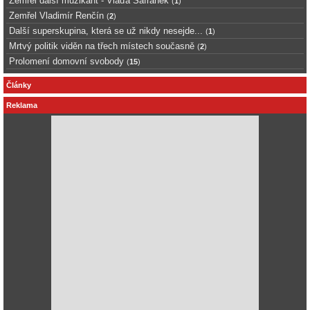
Zemřel další muzikant - Vláďa Šafránek
(
1
)
Zemřel Vladimír Renčín
(
2
)
Další superskupina, která se už nikdy nesejde...
(
1
)
Mrtvý politik viděn na třech místech současně
(
2
)
Prolomení domovní svobody
(
15
)
Články
Reklama