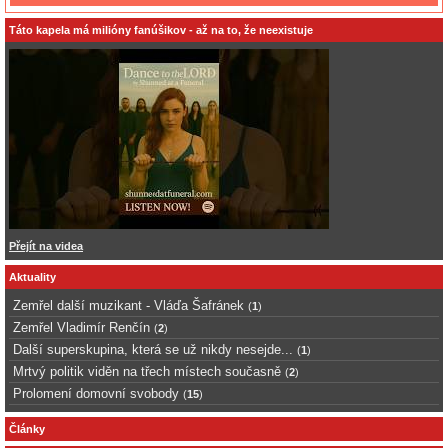
Táto kapela má milióny fanúšikov - až na to, že neexistuje
Přejít na videa
Aktuality
Zemřel další muzikant - Vláďa Šafránek
(
1
)
Zemřel Vladimír Renčín
(
2
)
Další superskupina, která se už nikdy nesejde...
(
1
)
Mrtvý politik viděn na třech místech současně
(
2
)
Prolomení domovní svobody
(
15
)
Články