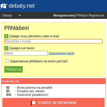
debaty.net
Neregistrovaný
Přihlásit
Registrovat
Přihlášení
1
Zadajte svou přezdívku nebo e-mail:
2
Zadajte své heslo:
Zapomenuté heslo
Zapamatovat přihlášení na tomto počítači
Podpořte nás
$2
- Ikona patrona na poradně
$5
- Poradna bez reklam
$10
- Soukromé poradenství
STAŇTE SE PATRONEM