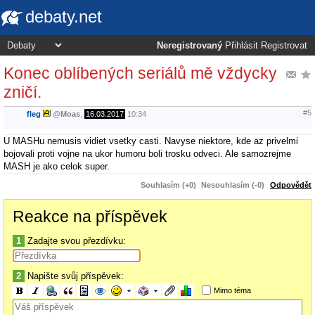
debaty.net
Neregistrovaný
Přihlásit
Registrovat
Konec oblíbených seriálů mě vždycky
zničí.
#5
fleg
@
Moas
,
16.03.2017
10:34
U MASHu nemusis vidiet vsetky casti. Navyse niektore, kde az privelmi
bojovali proti vojne na ukor humoru boli trosku odveci. Ale samozrejme
MASH je ako celok super.
Souhlasím (+0)
Nesouhlasím (-0)
Odpovědět
Reakce na příspěvek
1
Zadajte svou přezdívku:
2
Napište svůj příspěvek:
Mimo téma