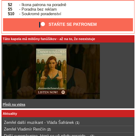
$2
- Ikona patrona na poradně
$5
- Poradna bez reklam
$10
- Soukromé poradenství
STAŇTE SE PATRONEM
Táto kapela má milióny fanúšikov - až na to, že neexistuje
Přejít na videa
Aktuality
Zemřel další muzikant - Vláďa Šafránek
(
1
)
Zemřel Vladimír Renčín
(
2
)
Další superskupina, která se už nikdy nesejde...
(
1
)