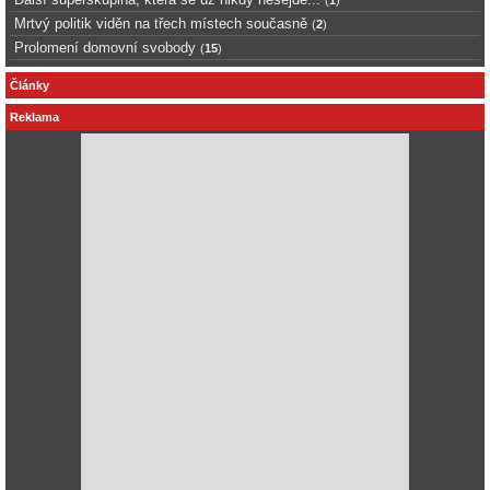
Mrtvý politik viděn na třech místech současně
(
2
)
Prolomení domovní svobody
(
15
)
Články
Reklama