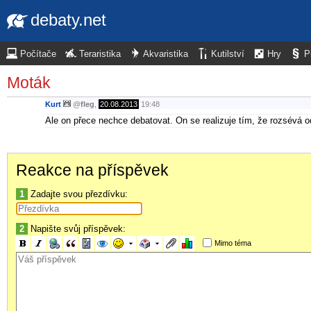
debaty.net
Počítače
Teraristika
Akvaristika
Kutilství
Hry
P
Moták
Kurt
@
fleg
,
20.08.2013
19:48
Ale on přece nechce debatovat. On se realizuje tím, že rozsévá o
Reakce na příspěvek
1
Zadajte svou přezdívku:
2
Napište svůj příspěvek:
Mimo téma