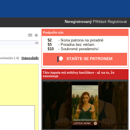
Neregistrovaný
Přihlásit
Registrovat
Podpořte nás
$2
- Ikona patrona na poradně
#6
$5
- Poradna bez reklam
$10
- Soukromé poradenství
uhlasím (-0)
Odpovědět
STAŇTE SE PATRONEM
Táto kapela má milióny fanúšikov - až na to, že
neexistuje