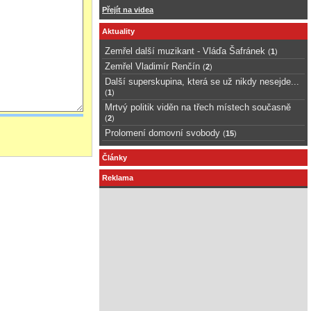
Přejít na videa
Aktuality
Zemřel další muzikant - Vláďa Šafránek
(
1
)
Zemřel Vladimír Renčín
(
2
)
Další superskupina, která se už nikdy nesejde...
(
1
)
Mrtvý politik viděn na třech místech současně
(
2
)
Prolomení domovní svobody
(
15
)
Články
Reklama