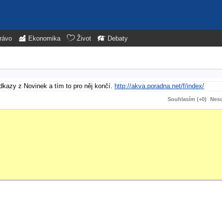
rávo
Ekonomika
Život
Debaty
dkazy z Novinek a tím to pro něj končí.
http://akva.poradna.net/f/index/
Souhlasím (+0)
Neso