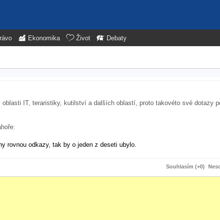
rávo
Ekonomika
Život
Debaty
lasti IT, teraristiky, kutilství a dalších oblastí, proto takovéto své dotazy 
ahoře:
y rovnou odkazy, tak by o jeden z deseti ubylo.
Souhlasím (+0)
Neso