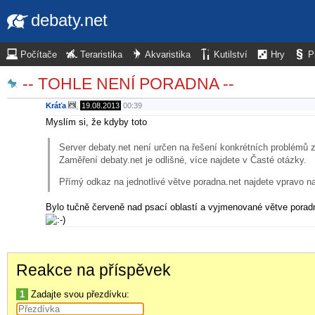
debaty.net
Počítače
Teraristika
Akvaristika
Kutilství
Hry
P
-- TOHLE NENÍ PORADNA --
Kráťa
,
19.08.2013
00:39
Myslím si, že kdyby toto
Server debaty.net není určen na řešení konkrétních problémů z ob
Zaměření debaty.net je odlišné, více najdete v Časté otázky.
Přímý odkaz na jednotlivé větve poradna.net najdete vpravo n
Bylo tučně červeně nad psací oblastí a vyjmenované větve poradn
Reakce na příspěvek
1
Zadajte svou přezdívku: