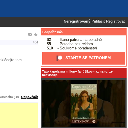
Neregistrovaný
Přihlásit
Registrovat
Podpořte nás
$2
- Ikona patrona na poradně
#54
$5
- Poradna bez reklam
$10
- Soukromé poradenství
STAŇTE SE PATRONEM
pokládejte tam.
Táto kapela má milióny fanúšikov - až na to, že
neexistuje
uhlasím (-0)
Odpovědět