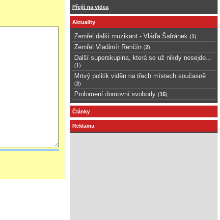
Přejít na videa
Aktuality
Zemřel další muzikant - Vláďa Šafránek
(
1
)
Zemřel Vladimír Renčín
(
2
)
Další superskupina, která se už nikdy nesejde...
(
1
)
Mrtvý politik viděn na třech místech současně
(
2
)
Prolomení domovní svobody
(
15
)
Články
Reklama