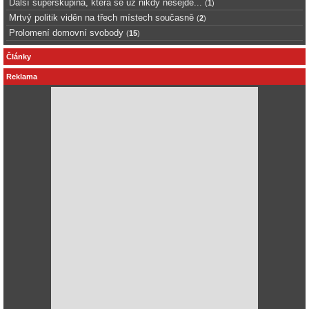
Další superskupina, která se už nikdy nesejde...
(
1
)
Mrtvý politik viděn na třech místech současně
(
2
)
Prolomení domovní svobody
(
15
)
Články
Reklama