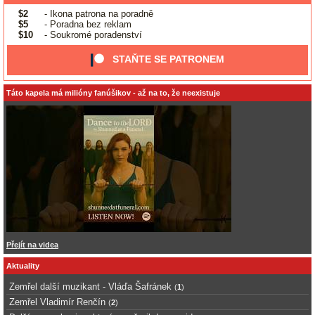
$2
- Ikona patrona na poradně
$5
- Poradna bez reklam
$10
- Soukromé poradenství
STAŇTE SE PATRONEM
Táto kapela má milióny fanúšikov - až na to, že neexistuje
Přejít na videa
Aktuality
Zemřel další muzikant - Vláďa Šafránek
(
1
)
Zemřel Vladimír Renčín
(
2
)