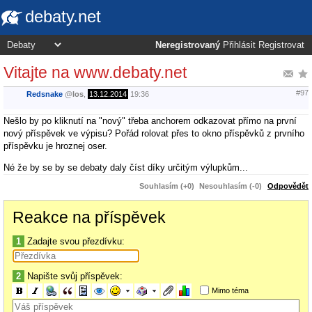
debaty.net
Neregistrovaný
Přihlásit
Registrovat
Vitajte na www.debaty.net
#97
Redsnake
@
los
,
13.12.2014
19:36
Nešlo by po kliknutí na "nový" třeba anchorem odkazovat přímo na první
nový příspěvek ve výpisu? Pořád rolovat přes to okno příspěvků z prvního
příspěvku je hroznej oser.
Né že by se by se debaty daly číst díky určitým výlupkům...
Souhlasím (+0)
Nesouhlasím (-0)
Odpovědět
Reakce na příspěvek
1
Zadajte svou přezdívku:
2
Napište svůj příspěvek:
Mimo téma