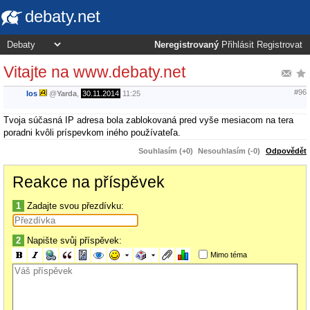
debaty.net
Neregistrovaný
Přihlásit
Registrovat
Vitajte na www.debaty.net
#96
los
@
Yarda
,
30.11.2014
11:25
Tvoja súčasná IP adresa bola zablokovaná pred vyše mesiacom na tera
poradni kvôli príspevkom iného používateľa.
Souhlasím (+0)
Nesouhlasím (-0)
Odpovědět
Reakce na příspěvek
1
Zadajte svou přezdívku:
2
Napište svůj příspěvek:
Mimo téma