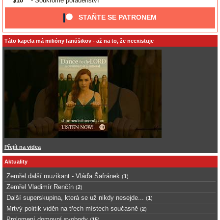
$10
- Soukromé poradenství
STAŇTE SE PATRONEM
Táto kapela má milióny fanúšikov - až na to, že neexistuje
Přejít na videa
Aktuality
Zemřel další muzikant - Vláďa Šafránek
(
1
)
Zemřel Vladimír Renčín
(
2
)
Další superskupina, která se už nikdy nesejde...
(
1
)
Mrtvý politik viděn na třech místech současně
(
2
)
Prolomení domovní svobody
(
15
)