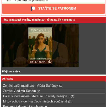
$10
- Soukromé poradenství
STAŇTE SE PATRONEM
Táto kapela má milióny fanúšikov - až na to, že neexistuje
Přejít na videa
Aktuality
Zemřel další muzikant - Vláďa Šafránek
(
1
)
Zemřel Vladimír Renčín
(
2
)
Další superskupina, která se už nikdy nesejde...
(
1
)
Mrtvý politik viděn na třech místech současně
(
2
)
Prolomení domovní svobody
(
15
)