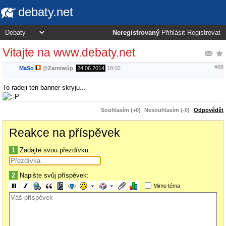
debaty.net
Neregistrovaný
Přihlásit
Registrovat
Vitajte na www.debaty.net
#88
MaSo
@
Zarniwúp
,
24.06.2014
18:02
To radeji ten banner skryju...
Souhlasím (+0)
Nesouhlasím (-0)
Odpovědět
Reakce na příspěvek
1
Zadajte svou přezdívku:
2
Napište svůj příspěvek:
Mimo téma