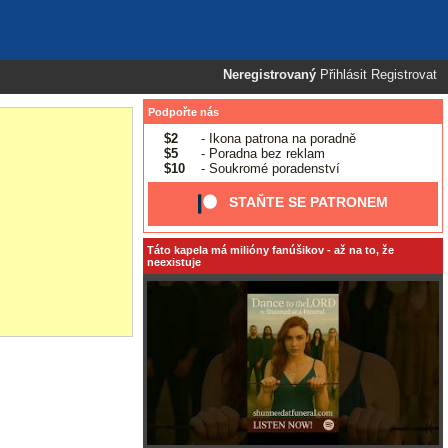
Neregistrovaný
Přihlásit
Registrovat
Podpořte nás
$2
- Ikona patrona na poradně
$5
- Poradna bez reklam
$10
- Soukromé poradenství
STAŇTE SE PATRONEM
Táto kapela má milióny fanúšikov - až na to, že
neexistuje