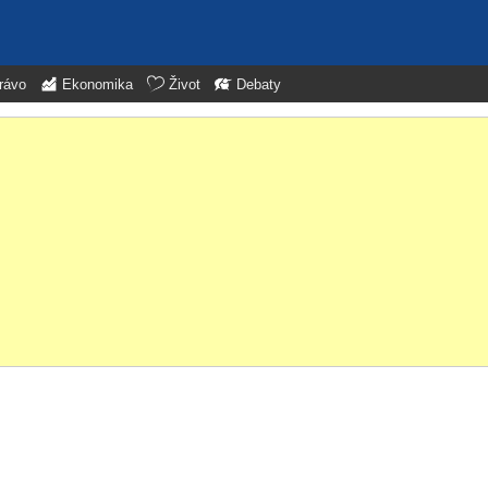
rávo
Ekonomika
Život
Debaty