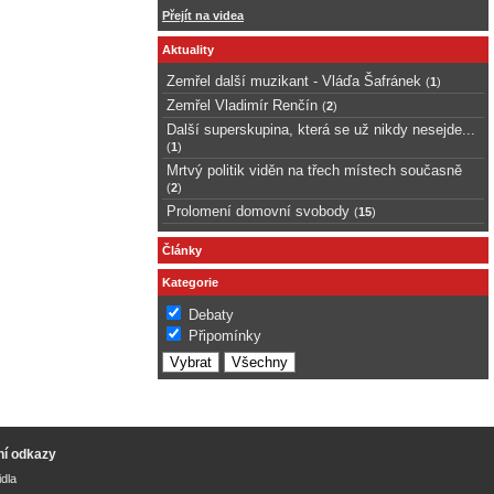
Přejít na videa
Aktuality
Zemřel další muzikant - Vláďa Šafránek
(
1
)
Zemřel Vladimír Renčín
(
2
)
Další superskupina, která se už nikdy nesejde...
(
1
)
Mrtvý politik viděn na třech místech současně
(
2
)
Prolomení domovní svobody
(
15
)
Články
Kategorie
Debaty
Připomínky
ní odkazy
idla