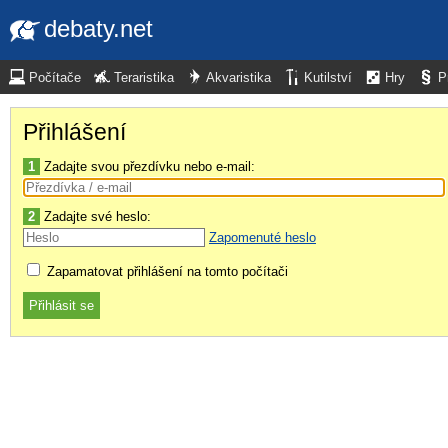
debaty.net
Počítače
Teraristika
Akvaristika
Kutilství
Hry
P
Přihlášení
1
Zadajte svou přezdívku nebo e-mail:
2
Zadajte své heslo:
Zapomenuté heslo
Zapamatovat přihlášení na tomto počítači