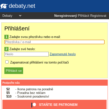
debaty.net
Neregistrovaný
Přihlásit
Registrovat
Přihlášení
1
Zadajte svou přezdívku nebo e-mail:
2
Zadajte své heslo:
Zapomenuté heslo
Zapamatovat přihlášení na tomto počítači
Podpořte nás
$2
- Ikona patrona na poradně
$5
- Poradna bez reklam
$10
- Soukromé poradenství
STAŇTE SE PATRONEM