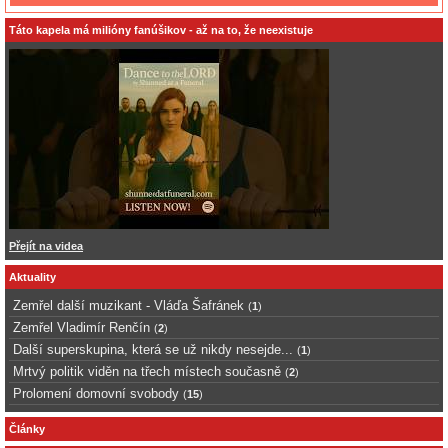
Táto kapela má milióny fanúšikov - až na to, že neexistuje
Přejít na videa
Aktuality
Zemřel další muzikant - Vláďa Šafránek
(
1
)
Zemřel Vladimír Renčín
(
2
)
Další superskupina, která se už nikdy nesejde...
(
1
)
Mrtvý politik viděn na třech místech současně
(
2
)
Prolomení domovní svobody
(
15
)
Články