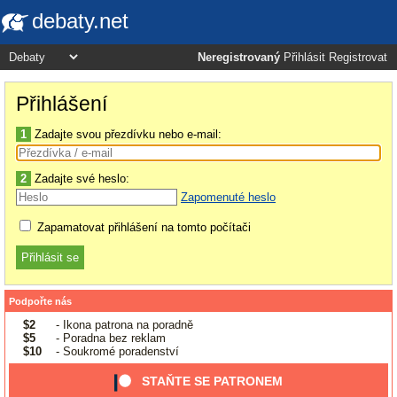
debaty.net
Neregistrovaný
Přihlásit
Registrovat
Přihlášení
1
Zadajte svou přezdívku nebo e-mail:
2
Zadajte své heslo:
Zapomenuté heslo
Zapamatovat přihlášení na tomto počítači
Podpořte nás
$2
- Ikona patrona na poradně
$5
- Poradna bez reklam
$10
- Soukromé poradenství
STAŇTE SE PATRONEM