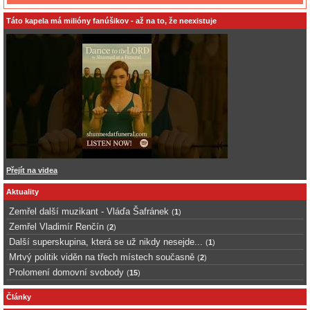
Táto kapela má milióny fanúšikov - až na to, že neexistuje
Přejít na videa
Aktuality
Zemřel další muzikant - Vláďa Šafránek
(
1
)
Zemřel Vladimír Renčín
(
2
)
Další superskupina, která se už nikdy nesejde...
(
1
)
Mrtvý politik viděn na třech místech současně
(
2
)
Prolomení domovní svobody
(
15
)
Články