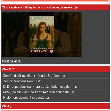
Táto kapela má milióny fanúšikov - až na to, že neexistuje
Přejít na videa
Aktuality
Zemřel další muzikant - Vláďa Šafránek
(
1
)
Zemřel Vladimír Renčín
(
2
)
Další superskupina, která se už nikdy nesejde...
(
1
)
Mrtvý politik viděn na třech místech současně
(
2
)
Prolomení domovní svobody
(
15
)
Články