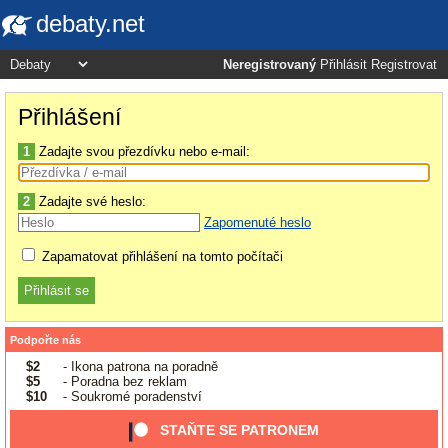
debaty.net
Neregistrovaný
Přihlásit
Registrovat
Přihlášení
1
Zadajte svou přezdívku nebo e-mail:
2
Zadajte své heslo:
Zapomenuté heslo
Zapamatovat přihlášení na tomto počítači
Podpořte nás
$2
- Ikona patrona na poradně
$5
- Poradna bez reklam
$10
- Soukromé poradenství
STAŇTE SE PATRONEM