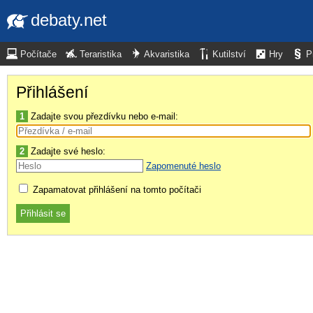
debaty.net
Počítače
Teraristika
Akvaristika
Kutilství
Hry
P
Přihlášení
1
Zadajte svou přezdívku nebo e-mail:
2
Zadajte své heslo:
Zapomenuté heslo
Zapamatovat přihlášení na tomto počítači