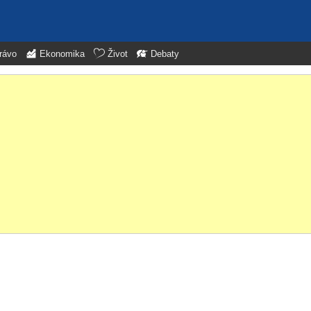
rávo
Ekonomika
Život
Debaty