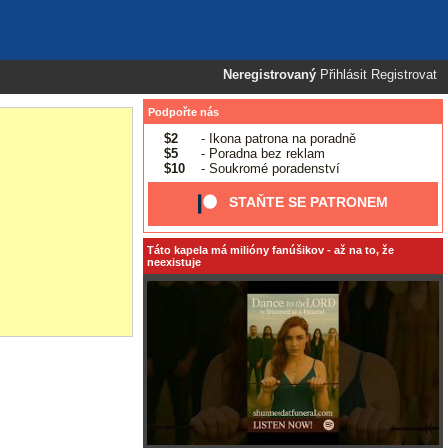
Neregistrovaný
Přihlásit
Registrovat
Podpořte nás
$2
- Ikona patrona na poradně
$5
- Poradna bez reklam
$10
- Soukromé poradenství
STAŇTE SE PATRONEM
Táto kapela má milióny fanúšikov - až na to, že
neexistuje