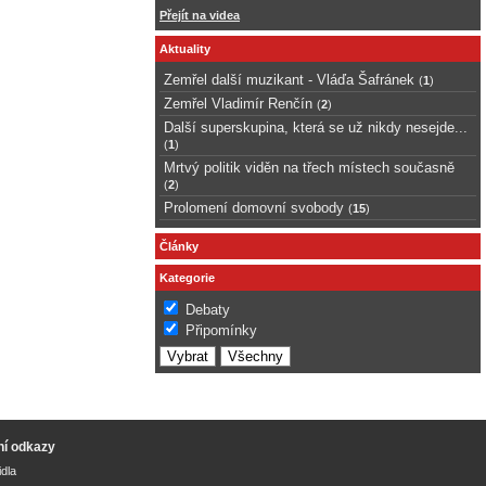
Přejít na videa
Aktuality
Zemřel další muzikant - Vláďa Šafránek
(
1
)
Zemřel Vladimír Renčín
(
2
)
Další superskupina, která se už nikdy nesejde...
(
1
)
Mrtvý politik viděn na třech místech současně
(
2
)
Prolomení domovní svobody
(
15
)
Články
Kategorie
Debaty
Připomínky
ní odkazy
idla