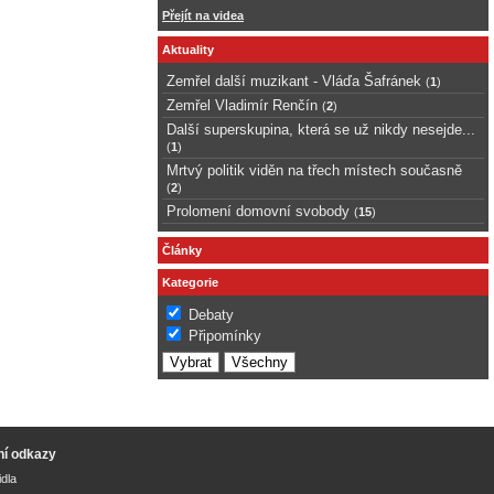
Přejít na videa
Aktuality
Zemřel další muzikant - Vláďa Šafránek
(
1
)
Zemřel Vladimír Renčín
(
2
)
Další superskupina, která se už nikdy nesejde...
(
1
)
Mrtvý politik viděn na třech místech současně
(
2
)
Prolomení domovní svobody
(
15
)
Články
Kategorie
Debaty
Připomínky
ní odkazy
idla