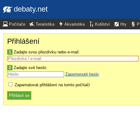
debaty.net
Počítače
Teraristika
Akvaristika
Kutilství
Hry
P
Přihlášení
1
Zadajte svou přezdívku nebo e-mail:
2
Zadajte své heslo:
Zapomenuté heslo
Zapamatovat přihlášení na tomto počítači