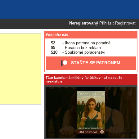
Neregistrovaný
Přihlásit
Registrovat
Podpořte nás
$2
- Ikona patrona na poradně
$5
- Poradna bez reklam
$10
- Soukromé poradenství
STAŇTE SE PATRONEM
Táto kapela má milióny fanúšikov - až na to, že
neexistuje