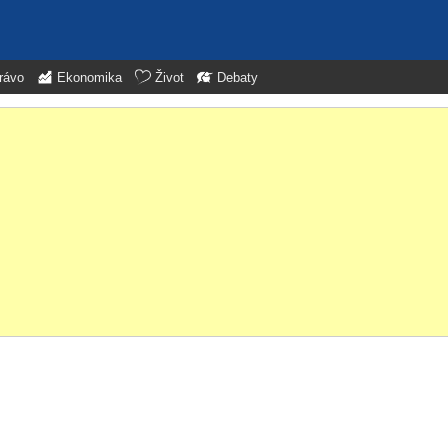
rávo
Ekonomika
Život
Debaty